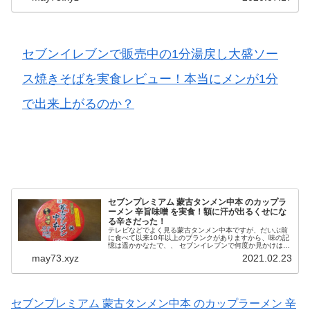
セブンイレブンで販売中の1分湯戻し大盛ソー
ス焼きそばを実食レビュー！本当にメンが1分
で出来上がるのか？
セブンプレミアム 蒙古タンメン中本 のカップラ
ーメン 辛旨味噌 を実食！額に汗が出るくせにな
る辛さだった！
テレビなどでよく見る蒙古タンメン中本ですが、だいぶ前
に食べて以来10年以上のブランクがありますから、味の記
憶は遥かかなたで、、 セブンイレブンで何度か見かけはし
ておりましたが、遠くの記憶を呼び戻そうと手に取り購入
may73.xyz
2021.02.23
することとなりました。 確...
セブンプレミアム 蒙古タンメン中本 のカップラーメン 辛