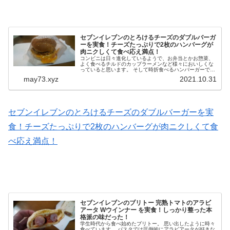
セブンイレブンのとろけるチーズのダブルバーガ
ーを実食！チーズたっぷりで2枚のハンバーグが
肉ニクしくて食べ応え満点！
コンビニは日々進化しているようで、お弁当とかお惣菜、
よく食べるチルドのカップラーメンなど様々においしくな
っていると思います。 そして時折食べるハンバーガーです
が、ファストフード店よりもチョッピリ値段も高く食べた
may73.xyz
2021.10.31
満足感を味わえるのがセブンイ...
セブンイレブンのとろけるチーズのダブルバーガーを実
食！チーズたっぷりで2枚のハンバーグが肉ニクしくて食
べ応え満点！
セブンイレブンのブリトー 完熟トマトのアラビ
アータ Wウインナー を実食！しっかり整った本
格派の味だった！
学生時代から食べ始めたブリトー。 思い出したように時々
食べています。 パスタでは圧倒的にアラビアータが好きな