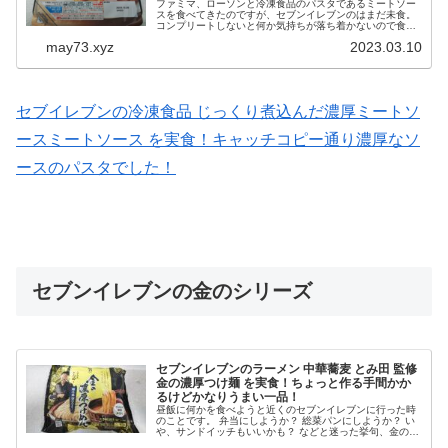
ファミマ、ローソンと冷凍食品のパスタであるミートソー
スを食べてきたのですが、セブンイレブンのはまだ未食。
コンプリートしないと何か気持ちが落ち着かないので食べ
てみることとなるのです。 これがまた、ソースがたっぷり
may73.xyz
2023.03.10
で濃厚な味わいでした。 今...
セブイレブンの冷凍食品 じっくり煮込んだ濃厚ミートソ
ースミートソース を実食！キャッチコピー通り濃厚なソ
ースのパスタでした！
セブンイレブンの金のシリーズ
セブンイレブンのラーメン 中華蕎麦 とみ田 監修
金の濃厚つけ麺 を実食！ちょっと作る手間かか
るけどかなりうまい一品！
昼飯に何かを食べようと近くのセブンイレブンに行った時
のことです。 弁当にしようか？ 総菜パンにしようか？ い
や、サンドイッチもいいかも？ などと迷った挙句、金のシ
リーズに目が行っている自分に気が付くのです。 このシリ