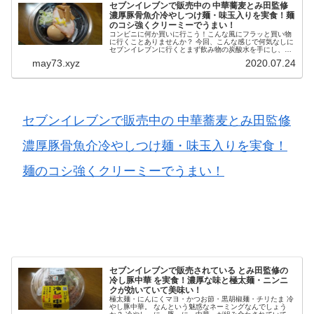
セブンイレブンで販売中の 中華蕎麦とみ田監修
濃厚豚骨魚介冷やしつけ麺・味玉入りを実食！麺
のコシ強くクリーミーでうまい！
コンビニに何か買いに行こう！こんな風にフラッと買い物
に行くことありませんか？ 今回、こんな感じで何気なしに
セブンイレブンに行くとまず飲み物の炭酸水を手にし、チ
ルドラーメンコーナーへ。 新しいラーメンとかないかな？
may73.xyz
2020.07.24
とみていると見つけたのが ...
セブンイレブンで販売中の 中華蕎麦とみ田監修
濃厚豚骨魚介冷やしつけ麺・味玉入りを実食！
麺のコシ強くクリーミーでうまい！
セブンイレブンで販売されている とみ田監修の
冷し豚中華 を実食！濃厚な味と極太麺・ニンニ
クが効いていて美味い！
極太麺・にんにくマヨ・かつお節・黒胡椒麺・チリたま 冷
やし豚中華。 なんという魅惑なネーミングなんでしょう