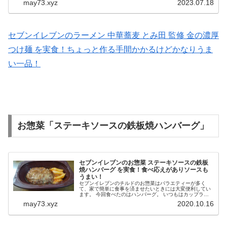
may73.xyz
2023.07.18
ーズはお値段もお高めに...
セブンイレブンのラーメン 中華蕎麦 とみ田 監修 金の濃厚
つけ麺 を実食！ちょっと作る手間かかるけどかなりうま
い一品！
お惣菜「ステーキソースの鉄板焼ハンバーグ」
セブンイレブンのお惣菜 ステーキソースの鉄板
焼ハンバーグ を実食！食べ応えがありソースも
うまい！
セブンイレブンのチルドのお惣菜はバラエティーが多く
て、家で簡単に食事を済ませたいときには大変便利してい
ます。 今回食べたのはハンバーグ。 いつもはカップラー
メンやチルドのラーメンばかり選んでしまうことが多いの
may73.xyz
2020.10.16
で、今まで食べたことはありませ...