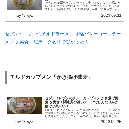
そういえば最近セブンのラーメン食べてないな？ と思い立
ちチルドラーメンの売られているコーナーをさまよってき
ました。 時間帯のせいか？数種類しか残っておらず、どう
せならまだ食べていない味を確かめてみようと手に取った
may73.xyz
2023.05.11
のが味噌バターコーンラーメ...
セブンイレブンのチルドラーメン 味噌バターコーンラー
メン を実食！濃厚コクありで旨かった！
チルドカップメン「かき揚げ蕎麦」
セブンイレブンのチルドカップメン かき揚げ蕎
麦 を実食！関東風の濃いスープでしんなりかき
揚げが美味い！
おおお！セブンイレブンのかき揚げそばか～～～！ 関西風
や関東風とは書かれていないので見た目にはどちらかわか
りませんでしたが、てんぷらののった暖かいお蕎麦が食べ
たかったので購入。 結果、立ち食いそば屋さんで提供され
may73.xyz
2020.09.25
ているイメージに近い味でし...