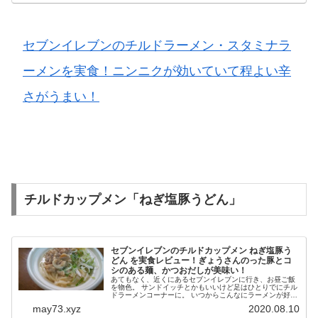
セブンイレブンのチルドラーメン・スタミナラ
ーメンを実食！ニンニクが効いていて程よい辛
さがうまい！
チルドカップメン「ねぎ塩豚うどん」
セブンイレブンのチルドカップメン ねぎ塩豚う
どん を実食レビュー！ぎょうさんのった豚とコ
シのある麺、かつおだしが美味い！
あてもなく、近くにあるセブンイレブンに行き、お昼ご飯
を物色。 サンドイッチとかもいいけど足はひとりでにチル
ドラーメンコーナーに。 いつからこんなにラーメンが好き
になったのか？記憶をたどってもきっかけは思い出せませ
may73.xyz
2020.08.10
んが、国民食のラーメンが好...