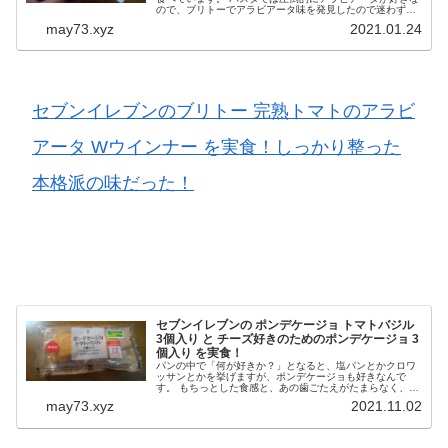
ので、ブリトーでアラビアータ味を発見したので迷わず購
入しました。 ガーリックの風味と唐辛子のピリ辛さが完熟
may73.xyz
2021.01.24
トマトのソースにウインナ...
セブンイレブンのブリトー 完熟トマトのアラビ
アータ Wウインナー を実食！しっかり整った
本格派の味だった！
セブンイレブンの ポンデケージョ トマトバジル
3個入り と チーズ好きのためのポンデケージョ 3
個入り を実食！
パンの中で「何が好きか？」となると、塩パンとかクロワ
ッサンとかを挙げますが、ポンデケージョも好きなんで
す。 もちっとした食感と、あの歯ごたえがたまらなく、あ
とから効いてくるパンとかバターとかの風味が広がるとこ
may73.xyz
2021.11.02
ろも好みなところ。 今回はセブ...