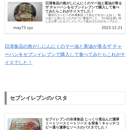
日清食品の焦がしにんにくのマー油と葱油が香る
ザ チャーハンをセブンイレブンで購入して食べ
てみたらこれがナイスでした！
「最近のコンビ二の冷凍食品ってあなどれないよね！」知
り合いと話になったのがつい最近のこと。 その話を思い出
し立ち寄ったセブンイレブンで見かけたのがカップ入りの
チャーハンです。 パッケージをよく見ると 新 というマ
may73.xyz
2023.12.21
ークがついているではないで...
日清食品の焦がしにんにくのマー油と葱油が香るザ チャ
ーハンをセブンイレブンで購入して食べてみたらこれがナ
イスでした！
セブンイレブンのパスタ
セブイレブンの冷凍食品 じっくり煮込んだ濃厚
ミートソースミートソース を実食！キャッチコ
ピー通り濃厚なソースのパスタでした！