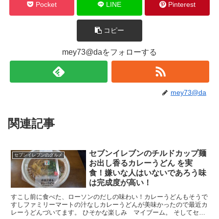
Pocket
LINE
Pinterest
コピー
mey73@daをフォローする
mey73@da
関連記事
セブンイレブンのチルドカップ麺
セブンイレブンのグルメ
お出し香るカレーうどん を実
食！嫌いな人はいないであろう味
は完成度が高い！
すこし前に食べた、ローソンのだしの味わい！カレーうどんもそうで
すしファミリーマートの汁なしカレーうどんが美味かったので最近カ
レーうどんづいてます。 ひそかな楽しみ マイブーム。 そしてセブ