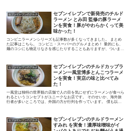
ンイレブンではどうか？と思い、お出し香るカレーうど...
セブンイレブンで新発売のチルド
セブンイレブンのグルメ
ラーメン とみ田 監修の豚ラーメ
ンを実食！豚がやわらかくって美
味かった！
コンビニラーメンシリーズも記事数が多くなってきました。 まとめ
た記事はこちら。 コンビニ・スーパーのグルメまとめ！ 量的にも、
麺のコシにも物足りなさを感じたりすることもありますが、ついまた
食べたくなるんです。 ラーメンを食べに行きたくても...
セブンイレブンのチルドカップラ
セブンイレブンのグルメ
ーメン一風堂博多とんこつラーメ
ンを実食！実店の味と比べてみ
た！
一風堂は独特の世界観の店舗で人の目を気にせずにラーメンが食べら
れるというコンセプトがユニークなお店です。 そのせいか、海外旅
行者が多いところでは、外国の方が行列を作っています。 僕も以前
川崎区に住んでいた時に、しょっちゅう食べに行っていま...
セブンイレブンのチルドラーメン
セブンイレブンのグルメ
すみれ を実食！濃厚味噌味がイ
ンパクトありでちぢれ麵がうま過