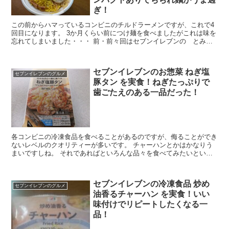
ぎ！
この前からハマっているコンビニのチルドラーメンですが、これで4
回目になります。 3か月くらい前につけ麺を食べましたがこれは味を
忘れてしまいました・・・ 前・前々回はセブンイレブンの とみ
田 の豚ラーメン。 前々回はファミリマートの 大盛ニ...
セブンイレブンのお惣菜 ねぎ塩
セブンイレブンのグルメ
豚タン を実食！ねぎたっぷりで
歯ごたえのある一品だった！
各コンビニの冷凍食品を食べることがあるのですが、侮ることができ
ないレベルのクオリティーが多いです。 チャーハンとかはかなりう
まいですしね。 それであればといろんな品々を食べてみたいという
気持ちになり、食べてみたのがセブンイレブンの刻みねぎ...
セブンイレブンの冷凍食品 炒め
セブンイレブンのグルメ
油香るチャーハン を実食！いい
味付けでリピートしたくなる一
品！