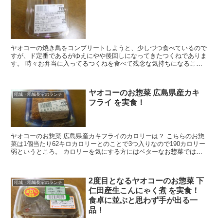
ヤオコーの焼き鳥をコンプリートしようと、少しづつ食べているので
すが、ド定番であるがゆえにやや後回しになってきたつくねでありま
す。 時々お弁当に入ってるつくねを食べて残念な気持ちになること
もなくないので、今回の品はどうなるでしょうか？ また...
ヤオコーのお惣菜 広島県産カキ
稲城・稲城長沼のランチ
フライ を実食！
ヤオコーのお惣菜 広島県産カキフライのカロリーは？ こちらのお惣
菜は1個当たり62キロカロリーとのことで3つ入りなので190カロリー
弱というところ。 カロリーを気にする方にはベターなお惣菜ではな
いでしょうか？ ウスターソースが...
2度目となるヤオコーのお惣菜 下
稲城・稲城長沼のランチ
仁田産生こんにゃく煮 を実食！
食卓に並ぶと思わず手が出る一
品！