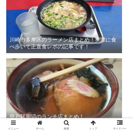
川崎市多摩区のラーメン店まとめ！実際に食
べ歩いて正直食レポの記事です！
登戸駅周辺のランチ店まとめ！
メニュー
ホーム
検索
トップ
サイドバー