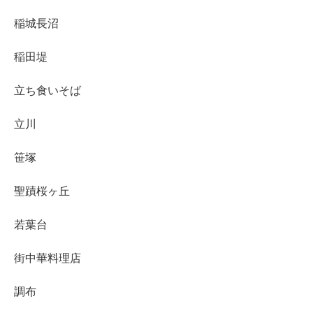
稲城長沼
稲田堤
立ち食いそば
立川
笹塚
聖蹟桜ヶ丘
若葉台
街中華料理店
調布