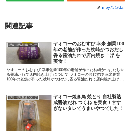
mey73@da
関連記事
ヤオコーのおむすび 幸米 創業100
稲城・稲城長沼のランチ
年の老舗が作った枕崎かつおだし
香る醤油たれで店内焼き上げ を
実食！
ヤオコーのおむすび 幸米創業100年の老舗が作った枕崎かつおだし香
る醤油たれで店内焼き上げ について ヤオコーのおむすび 幸米創業
100年の老舗が作った枕崎かつおだし香る醤油たれで店内焼き上げ の
カロリーについて こちらのおにぎりは...
ヤオコー焼き鳥 焼とり 自社製熟
稲城・稲城長沼のランチ
成醤油だれ つくね を実食！甘す
ぎないタレでうまいやつでした！