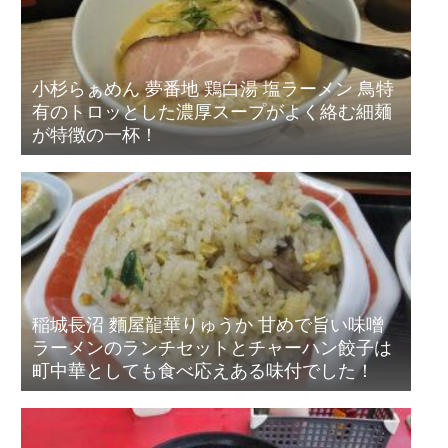
小杉らぁめん 夢番地 鶏白湯 塩ラーメン 鳥特
有のトロッとした濃厚スープがよく絡む細麺
が特徴の一杯！
稲城長沼 麵屋龍華りゅうか 甘めで旨い味噌
ラーメンのランチセットとチャーハン餃子は
町中華としても食べ応えある味付でした！