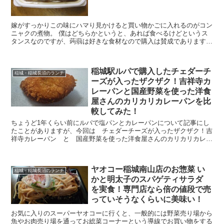
嫁がすっかりこの味にハマり見かけると買い物かごに入れるのがコン
ニャクの煮物。 僕はどちらかというと、あれば食べるけどというス
タンスなのですが、蒟蒻は好きな食材なので購入は賛成であります。
同お惣菜を書いたのはこちらの記事です。 ヤオコーの...
稲城駅ルパで購入したチェダーチ
稲城・稲城長沼のランチ
ーズが入ったザクザク！吉祥寺カ
レーパンと国産野菜を使った洋食
屋さんのカリカリカレーパンを比
較してみた！
ちょうど1年くらい前にルパで塩パンとカレーパンについて記事にし
たことがありますが、今回は チェダーチーズが入ったザクザク！吉
祥寺カレーパン と 国産野菜を使った洋食屋さんのカリカリカレー
パン を購入しました。 1年の間には知り合いからもら...
ヤオコー稲城南山店のお惣菜 い
稲城・稲城長沼のランチ
かと明太子のスパゲティサラダ
を実食！専門店なら倍の値段で売
っていそうなくらいに美味い！
お気に入りのスーパーヤオコーに行くと、一般的には野菜売り場から
魚やお肉売り場を通ってお総菜コーナーという導線でお買い物をする