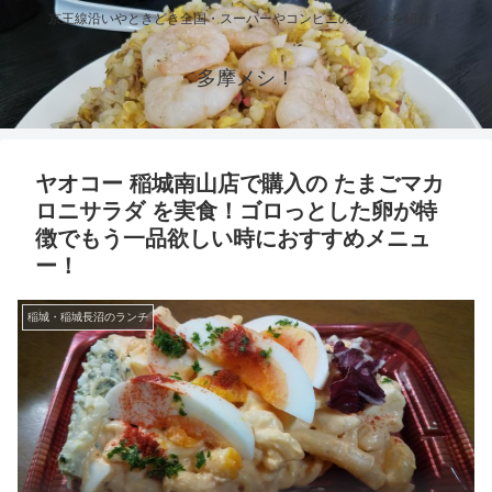
京王線沿いやときどき全国・スーパーやコンビニのグルメを紹介！
多摩メシ！
ヤオコー 稲城南山店で購入の たまごマカ
ロニサラダ を実食！ゴロっとした卵が特
徴でもう一品欲しい時におすすめメニュ
ー！
稲城・稲城長沼のランチ