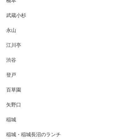
橋本
武蔵小杉
永山
江川亭
渋谷
登戸
百草園
矢野口
稲城
稲城・稲城長沼のランチ