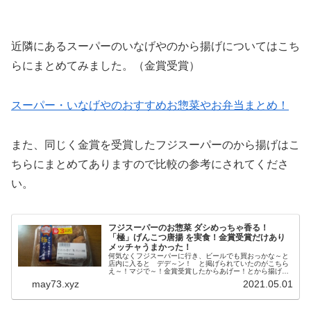
近隣にあるスーパーのいなげやのから揚げについてはこち
らにまとめてみました。（金賞受賞）
スーパー・いなげやのおすすめお惣菜やお弁当まとめ！
また、同じく金賞を受賞したフジスーパーのから揚げはこ
ちらにまとめてありますので比較の参考にされてくださ
い。
フジスーパーのお惣菜 ダシめっちゃ香る！
「極」げんこつ唐揚 を実食！金賞受賞だけあり
メッチャうまかった！
何気なくフジスーパーに行き、ビールでも買おっかな～と
店内に入ると デデ～ン！ と掲げられていたのがこちら
え～！マジで～！金賞受賞したからあげー！とから揚げ好
きとしてはいたたまれず即購入を決定。 から揚げグランプ
may73.xyz
2021.05.01
リっていろんな部門があっ...