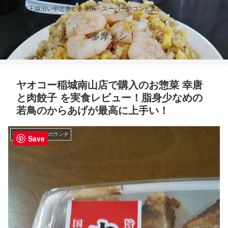
京王線沿いやときどき全国・スーパーやコンビニのグルメを紹介！
多摩メシ！
ヤオコー稲城南山店で購入のお惣菜 幸唐
と肉餃子 を実食レビュー！脂身少なめの
若鳥のからあげが最高に上手い！
稲城・稲城長沼のランチ
Save