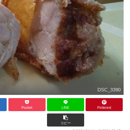
DSC_3390
Pocket
LINE
Pinterest
コピー