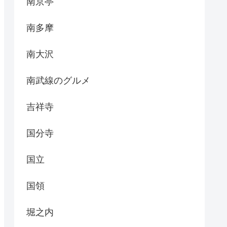
南京亭
南多摩
南大沢
南武線のグルメ
吉祥寺
国分寺
国立
国領
堀之内