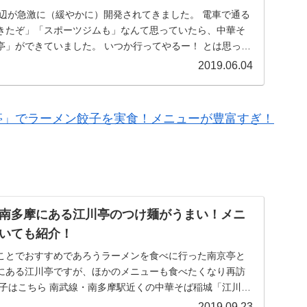
周辺が急激に（緩やかに）開発されてきました。 電車で通る
きたぞ」「スポーツジムも」なんて思っていたら、中華そ
亭」ができていました。 いつか行ってやるー！ とは思って
2019.06.04
亭」でラーメン餃子を実食！メニューが豊富すぎ！
南多摩にある江川亭のつけ麺がうまい！メニ
いても紹介！
ことでおすすめであろうラーメンを食べに行った南京亭と
にある江川亭ですが、ほかのメニューも食べたくなり再訪
様子はこちら 南武線・南多摩駅近くの中華そば稲城「江川
.
2019.09.23