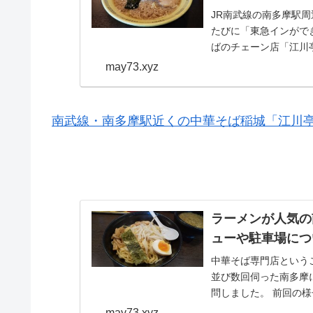
JR南武線の南多摩駅
たびに「東急インがで
ばのチェーン店「江川
いましたが、な...
may73.xyz
南武線・南多摩駅近くの中華そば稲城「江川
ラーメンが人気の
ューや駐車場につ
中華そば専門店という
並び数回伺った南多摩
問しました。 前回の
亭」でラーメン餃子を..
may73.xyz