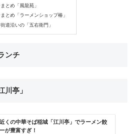
ンまとめ「風龍苑」
ンまとめ「ラーメンショップ椿」
崎街道沿いの「五右衛門」
ランチ
江川亭」
近くの中華そば稲城「江川亭」でラーメン餃
ーが豊富すぎ！