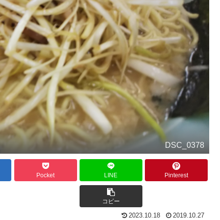
DSC_0378
Pocket
LINE
Pinterest
コピー
2023.10.18
2019.10.27