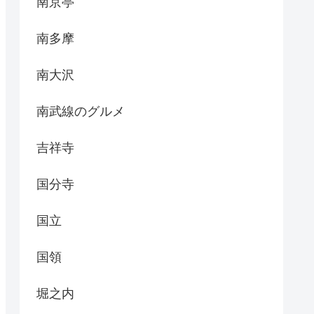
南京亭
南多摩
南大沢
南武線のグルメ
吉祥寺
国分寺
国立
国領
堀之内