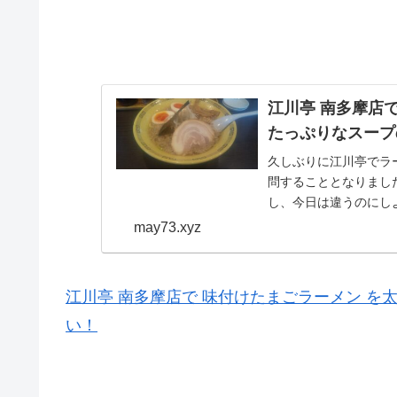
江川亭 南多摩店
たっぷりなスープ
久しぶりに江川亭でラ
問することとなりまし
し、今日は違うのにし
べることに。 久しい...
may73.xyz
江川亭 南多摩店で 味付けたまごラーメン 
い！