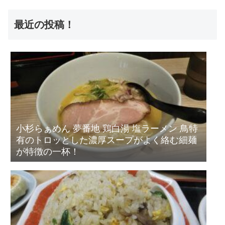
最近の投稿！
小杉らぁめん 夢番地 鶏白湯 塩ラーメン 鳥特
有のトロッとした濃厚スープがよく絡む細麺
が特徴の一杯！