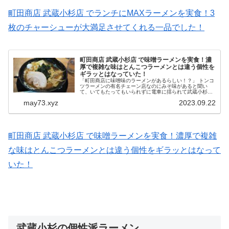
町田商店 武蔵小杉店 でランチにMAXラーメンを実食！3
枚のチャーシューが大満足させてくれる一品でした！
町田商店 武蔵小杉店 で味噌ラーメンを実食！濃
厚で複雑な味はとんこつラーメンとは違う個性を
ギラッとはなっていた！
「町田商店に味噌味のラーメンがあるらしい！？」 トンコ
ツラーメンの有名チェーン店なのにみそ味があると聞い
て、いてもたってもいられずに電車に揺られて武蔵小杉店
へと向かいました。 券売機で食券を購入しようとするので
may73.xyz
2023.09.22
すが、味噌ラーメンのボタンは...
町田商店 武蔵小杉店 で味噌ラーメンを実食！濃厚で複雑
な味はとんこつラーメンとは違う個性をギラッとはなって
いた！
武蔵小杉の個性派ラーメン