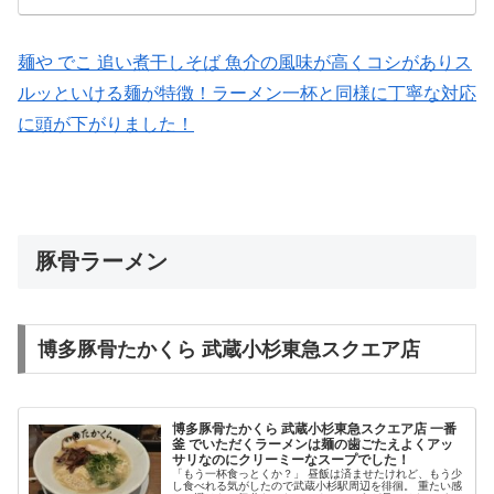
麺や でこ 追い煮干しそば 魚介の風味が高くコシがありス
ルッといける麺が特徴！ラーメン一杯と同様に丁寧な対応
に頭が下がりました！
豚骨ラーメン
博多豚骨たかくら 武蔵小杉東急スクエア店
博多豚骨たかくら 武蔵小杉東急スクエア店 一番
釜 でいただくラーメンは麺の歯ごたえよくアッ
サリなのにクリーミーなスープでした！
「もう一杯食っとくか？」 昼飯は済ませたけれど、もう少
し食べれる気がしたので武蔵小杉駅周辺を徘徊。 重たい感