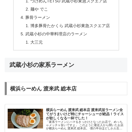
つけめんTETSU 武蔵小杉東急スクエア店
麺や でこ
豚骨ラーメン
博多豚骨たかくら 武蔵小杉東急スクエア店
武蔵小杉の中華料理店のラーメン
大三元
武蔵小杉の家系ラーメン
横浜らーめん 渡来武 総本店
横浜らーめん 渡来武 総本店 渡来武並ラーメン全
てがうまいけど特にチャーシューが絶品！ライス
が欲しくなる一杯でした！
「家系ラーメンにハマるきっかけとなったお店で、めっち
ゃメッチャ旨いですよ」 このように最近人から聞いたお店
が横浜らーめん 渡来武 総本店。 僕の半分ほどしか人生経
験のない青年がそう言うんですから「最近の若い人はどん