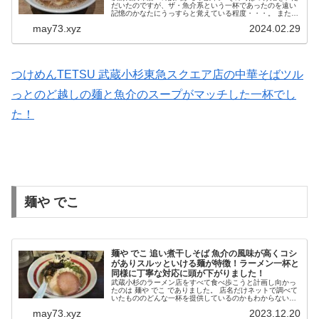
だいたのですが、ザ・魚介系という一杯であったのを遠い
記憶のかなたにうっすらと覚えている程度・・・。 またメ
ニューに汁のある中華蕎麦があり「食べてみたい」と感じ
may73.xyz
2024.02.29
たのを覚えており、武蔵小杉...
つけめんTETSU 武蔵小杉東急スクエア店の中華そばツル
っとのど越しの麺と魚介のスープがマッチした一杯でし
た！
麺や でこ
麺や でこ 追い煮干しそば 魚介の風味が高くコシ
がありスルッといける麺が特徴！ラーメン一杯と
同様に丁寧な対応に頭が下がりました！
武蔵小杉のラーメン店をすべて食べ歩こうと計画し向かっ
たのは 麺や でこ でありました。 店名だけネットで調べて
いたもののどんな一杯を提供しているのかもわからないま
までの訪問なのです。 事前に店舗情報などの下調べしてお
may73.xyz
2023.12.20
かないのは、行ってみて...