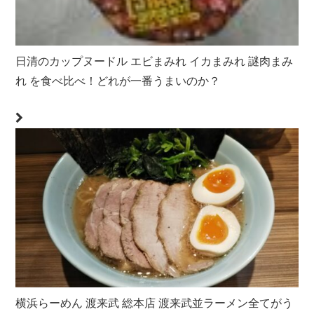
日清のカップヌードル エビまみれ イカまみれ 謎肉まみ
れ を食べ比べ！どれが一番うまいのか？
横浜らーめん 渡来武 総本店 渡来武並ラーメン全てがう