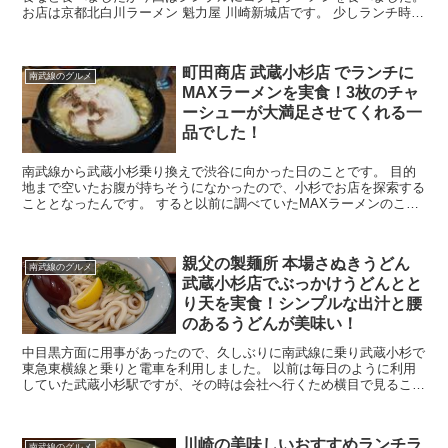
お店は京都北白川ラーメン 魁力屋 川崎新城店です。 少しランチ時間
からずれていたのですぐに席に案内されてまつこと...
町田商店 武蔵小杉店 でランチに
南武線のグルメ
MAXラーメンを実食！3枚のチャ
ーシューが大満足させてくれる一
品でした！
南武線から武蔵小杉乗り換えで渋谷に向かった日のことです。 目的
地まで空いたお腹が持ちそうになかったので、小杉でお店を探索する
こととなったんです。 すると以前に調べていたMAXラーメンのこと
が頭をよぎり、向かったのが町田商店でした。 お店の...
親父の製麺所 本場さぬきうどん
南武線のグルメ
武蔵小杉店でぶっかけうどんとと
り天を実食！シンプルな出汁と腰
のあるうどんが美味い！
中目黒方面に用事があったので、久しぶりに南武線に乗り武蔵小杉で
東急東横線と乗りと電車を利用しました。 以前は毎日のように利用
していた武蔵小杉駅ですが、その時は会社へ行くため横目で見ること
はあったものの訪問したことがなかったのが 本場さぬき...
川崎の美味しいおすすめランチラ
南武線のグルメ