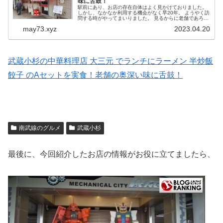
味に舌鼓！
駅前にあり、お店の存在自体はよく見かけておりました。
しかし、なかなか利用する機会がなく早20年。 ようやく訪
問する時がやってまいりました。 見るからに老舗であろう
お店で提供されたのは昔ながらのとはちょっと違う醤油ラ
may73.xyz
2023.04.20
ーメンと、いい塩加減の...
武蔵小杉の中華料理店 大三元 でランチにラーメン 半炒飯
餃子 のAセットを実食！老舗の奥深い味に舌鼓！
南武線のグルメ
武蔵小杉
最後に、今回紹介したお店の情報がお役に立てましたら、