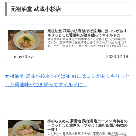
元祖油堂 武蔵小杉店
元祖油堂 武蔵小杉店 油そば並 麺にはコシがあり
キリっとした醤油味が油を纏ってマイルドに！
最近電車の乗り換えで利用することが多くなった武蔵小杉
ですが、空き時間に探索すると多くのラーメン店を見つけ
ることができました。 せっかくならそのすべてのお店を食
べ歩きたいと向かったのがグランツリーという商業施設で
あります。 そちらではラーメ...
may73.xyz
2023.12.19
元祖油堂 武蔵小杉店 油そば並 麺にはコシがありキリっと
した醤油味が油を纏ってマイルドに！
小杉らぁめん 夢番地 鶏白湯 塩ラーメン 鳥特有の
トロッとした濃厚スープがよく絡む細麺が特徴の
一杯！
よく利用する武蔵小杉駅ですが、電車の乗り換え時にお店