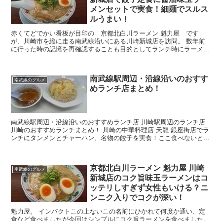
メンセットで実食！細麺でスルス
ルうまい！
赤くてどでかい看板が目印の 京都北白川ラーメン 魁力屋 です
が、川崎市を縦に走る南武線沿いにある川崎新城店を訪問。 数年前
に行った時の記憶を再確認することも目的としてランチ時にラーメン
を食べに行きました。 京都ラーメンは食べたことはありま...
南武線駅周辺・沿線沿いのおすす
南武線のグルメ
めランチ店まとめ！
南武線駅周辺・沿線沿いのおすすめランチ店 川崎駅周辺のランチ店
川崎のおすすめランチまとめ！ 川崎の中華料理店 天龍 銀座街店でラ
ンチにタンメンとチャーハン、名物の餃子を実食！ここ食べないと川
崎の町中華は語れないですね！ 萬福飯大店 ...
京都北白川ラーメン 魁力屋 川崎
南武線のグルメ
新城店のコク旨味玉ラーメンはコ
ッテリしすぎず女性もいける？ニ
ンニク入りでコクが深い！
魁力屋。 インパクトこの上ないこの名前にひかれて何度か通い、定
食など食べましたが今回はシンプルにコク旨ラーメンを食べました。