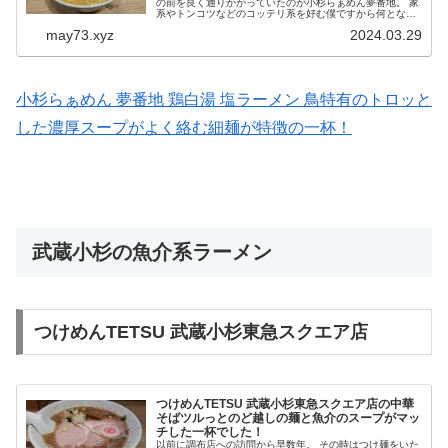
の前を良く通りかかっていたのが小杉らぁめん夢番地。 家
系やトンコツなどのコッテリ系を好む僕ですから何となく
後回しにしていたのですが、食べてみたいという小さな欲
may73.xyz
2024.03.29
求が徐々に大きくなり伺うこと...
小杉らぁめん 夢番地 鶏白湯 塩ラーメン 鳥特有のトロッと
した濃厚スープがよく絡む細麺が特徴の一杯！
武蔵小杉の魚介系ラーメン
つけめんTETSU 武蔵小杉東急スクエア店
つけめんTETSU 武蔵小杉東急スクエア店の中華
そばツルっとのど越しの麺と魚介のスープがマッ
チした一杯でした！
以前に調布店への訪問から早数年。 その時はつけ麺をいた