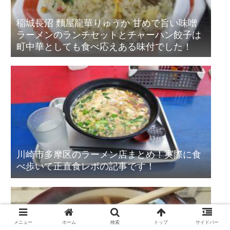
稲城長沼 麵屋龍華りゅうか 甘めで旨い味噌
ラーメンのランチセットとチャーハン餃子は
町中華としても食べ応えある味付でした！
川崎市多摩区のラーメン店まとめ！実際に食
べ歩いて正直食レポの記事です！
メニュー
ホーム
検索
トップ
サイドバー