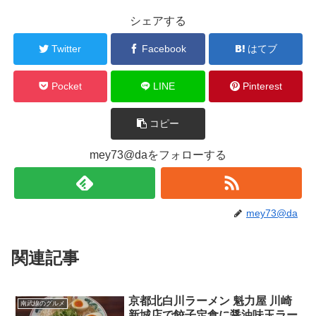
シェアする
Twitter
Facebook
はてブ
Pocket
LINE
Pinterest
コピー
mey73@daをフォローする
mey73@da
関連記事
京都北白川ラーメン 魁力屋 川崎
南武線のグルメ
新城店で餃子定食に醤油味玉ラー