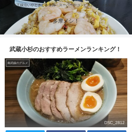
京王線沿いやときどき全国・スーパーやコンビニのグルメを紹介！
多摩メシ！
武蔵小杉のおすすめラーメンランキング！
南武線のグルメ
DSC_2812