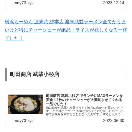
may73.xyz
2023.12.14
な味に共感するんだろう？...
横浜らーめん 渡来武 総本店 渡来武並ラーメン全てがうま
いけど特にチャーシューが絶品！ライスが欲しくなる一杯
でした！
町田商店 武蔵小杉店
町田商店 武蔵小杉店 でランチにMAXラーメンを
実食！3枚のチャーシューが大満足させてくれる
一品でした！
南武線から武蔵小杉乗り換えで渋谷に向かった日のことで
す。 目的地まで空いたお腹が持ちそうになかったので、小
杉でお店を探索することとなったんです。 すると以前に調
べていたMAXラーメンのことが頭をよぎり、向かったのが
may73.xyz
2023.06.30
町田商店でした。 お店の...