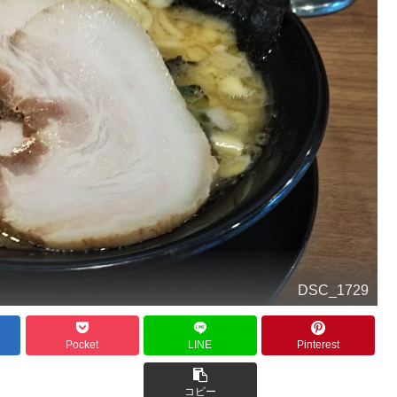
DSC_1729
Pocket
LINE
Pinterest
コピー