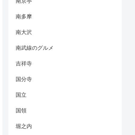
南京亭
南多摩
南大沢
南武線のグルメ
吉祥寺
国分寺
国立
国領
堀之内