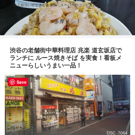
京王線沿いやときどき全国・スーパーやコンビニのグルメを紹介！
多摩メシ！
渋谷の老舗街中華料理店 兆楽 道玄坂店で
ランチに ルース焼きそば を実食！看板メ
ニューらしいうまい一品！
渋谷
Save
DSC_7064