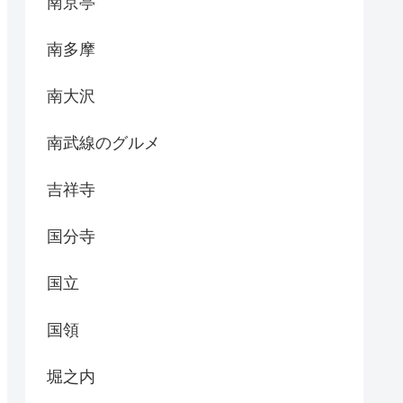
南京亭
南多摩
南大沢
南武線のグルメ
吉祥寺
国分寺
国立
国領
堀之内