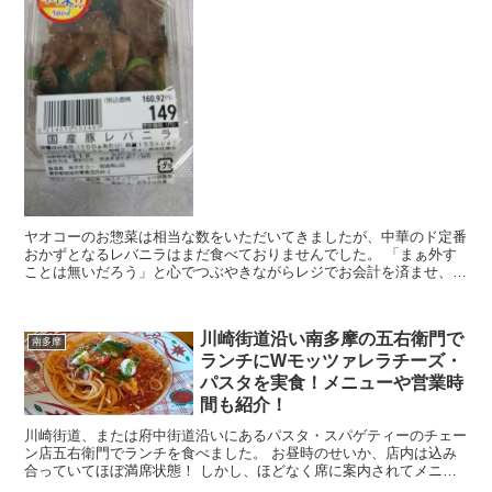
ヤオコーのお惣菜は相当な数をいただいてきましたが、中華のド定番
おかずとなるレバニラはまだ食べておりませんでした。 「まぁ外す
ことは無いだろう」と心でつぶやきながらレジでお会計を済ませ、家
で一人食べることとなりました。 今回はヤオコーのお惣...
川崎街道沿い南多摩の五右衛門で
南多摩
ランチにWモッツァレラチーズ・
パスタを実食！メニューや営業時
間も紹介！
川崎街道、または府中街道沿いにあるパスタ・スパゲティーのチェー
ン店五右衛門でランチを食べました。 お昼時のせいか、店内は込み
合っていてほぼ満席状態！ しかし、ほどなく席に案内されてメニュ
ーを見ながらパスタを頼みました。 今回は稲城・南多摩...