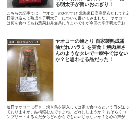
る明太子が旨いおにぎり！
こちらの記事では ヤオコーのおむすび 北海道日高産昆布だしで丸2
日漬け込んで熟成辛子明太子 について書いてみました。 ヤオコー
は何を食べてもお惣菜お弁当共にうまいですが今回の辛子明太子おむ
すびはいかに？ ヤオコーのおむすび 北海道日高産...
ヤオコーの焼とり 自家製熟成醤
稲城・稲城長沼のランチ
油だれ ハラミ を実食！焼肉屋さ
んのようなタレで一瞬牛ではない
か？と思わせる品だった！
連日ヤオコーに行き、焼き鳥を購入しては家で食べるという日を送っ
ておりますが、結構悩むんですよね。どれにしようか？ おそらくコ
ンプリートするんだからどれからでもいいじゃないか？と心の声が聞
こえてきたので焼肉屋では必ず頼む ハラミ を手に取る...