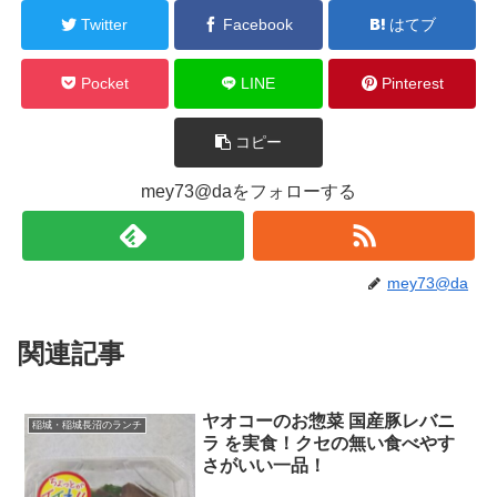
Twitter
Facebook
はてブ
Pocket
LINE
Pinterest
コピー
mey73@daをフォローする
mey73@da
関連記事
ヤオコーのお惣菜 国産豚レバニ
稲城・稲城長沼のランチ
ラ を実食！クセの無い食べやす
さがいい一品！