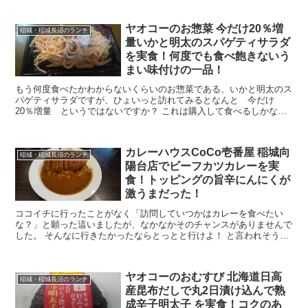
ヤオコーのお惣菜 今だけ20％増
稲城・稲城長沼のランチ
量いかと明太のスパゲティサラダ
を実食！何度でも食べ飽きないう
まい味付けの一品！
もう何度食べたかわからないくらいのお惣菜である、いかと明太のス
パゲティサラダですが、ひょいっと訪れてみるとなんと 今だけ
20％増量 というではないですか？ これは購入して食べるしかない
と食べなれたお味のサラダを手に取ることに。 いかと明太...
カレーハウスCoCo壱番屋 稲城向
稲城・稲城長沼のランチ
陽台店でビーフカツカレーを実
食！トッピングの旨辛にんにくが
激うまだった！
ココイチに行ったことがなく「訪問していつかはカレーを食べたい
な？」と願った這いましたが、なかなかそのチャンスがありませんで
した。 そんなに行きたかったならとっとと行けよ！ と言われそうで
すが、なぜかいけなかったんです。 そして、嫁が「カレ...
ヤオコーのおむすび 北海道日高
稲城・稲城長沼のランチ
産昆布だしで丸2日漬け込んで熟
成辛子明太子 を実食！コクのあ