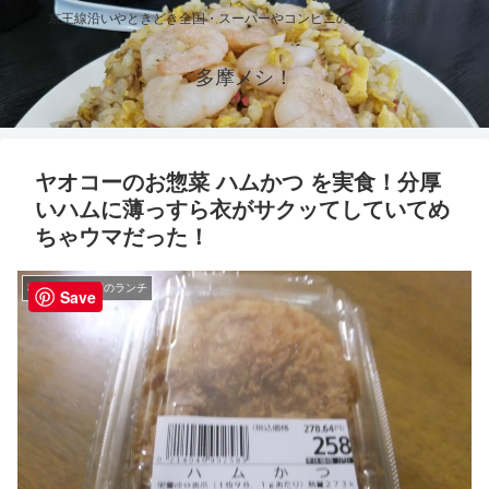
京王線沿いやときどき全国・スーパーやコンビニのグルメを紹介！
多摩メシ！
ヤオコーのお惣菜 ハムかつ を実食！分厚
いハムに薄っすら衣がサクッてしていてめ
ちゃウマだった！
稲城・稲城長沼のランチ
Save