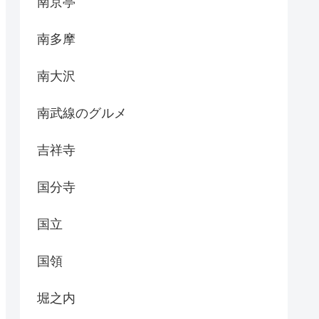
南京亭
南多摩
南大沢
南武線のグルメ
吉祥寺
国分寺
国立
国領
堀之内