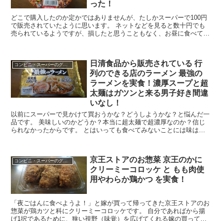
った！
どこで購入したのか定かではありませんが、たしかスーパーで100円
で販売されていたように思います。 ネットなどを見ると数十円でも
売られているようですが、損したと思うこともなく、お昼に食べてみ
ました。 今回は麺のスナオシのカップ麺 ソース焼き...
日清食品から販売されている 行
コンビニ・スーパーのグルメ
列のできる店のラーメン 最強の
ラーメンを実食！濃厚スープと超
太麺はガツンと来る男子好き間違
いなし！
以前にスーパーで見かけて買おうかな？どうしようかな？と悩んだ一
品です。 美味しいのかどうか？本当に超太麺で超濃厚なのか？信じ
られなかったからです。 とはいっても食べてみないことには味は分
からないので迷った挙句購入することに。 今回は 日清...
京王ストアのお惣菜 京王のかに
コンビニ・スーパーのグルメ
クリーミーコロッケ と もも肉使
用やわらか鶏かつ を実食！
「夜ごはんに食べようよ！」と嫁が買って帰ってきた京王ストアのお
惣菜が鶏カツと科にクリーミーコロッケです。 自分であればから揚
げ1択であるために、狭い視野（味覚）を広げてくれる嫁の買ってく