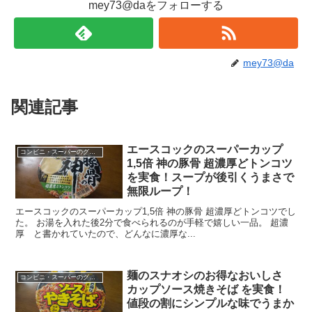
mey73@daをフォローする
mey73@da
関連記事
エースコックのスーパーカップ
コンビニ・スーパーのグルメ
1,5倍 神の豚骨 超濃厚どトンコツ
を実食！スープが後引くうまさで
無限ループ！
エースコックのスーパーカップ1,5倍 神の豚骨 超濃厚どトンコツでし
た。 お湯を入れた後2分で食べられるのが手軽で嬉しい一品。 超濃
厚 と書かれていたので、どんなに濃厚な...
麺のスナオシのお得なおいしさ
コンビニ・スーパーのグルメ
カップソース焼きそば を実食！
値段の割にシンプルな味でうまか