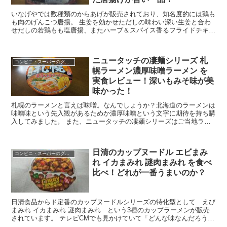
いなげやでは数種類のからあげが販売されており、知名度的には鶏も
も肉のげんこつ唐揚。 生姜を効かせただしの味わい深い生姜と合わ
せだしの若鶏もも塩唐揚、またハーブ＆スパイス香るフライドチキン
はなかなかおしゃれなから揚げであります。 そしてつい...
ニュータッチの凄麺シリーズ 札
コンビニ・スーパーのグルメ
幌ラーメン濃厚味噌ラーメン を
実食レビュー！深いもみそ味が美
味かった！
札幌のラーメンと言えば味噌。なんでしょうか？北海道のラーメンは
味噌味という先入観があるためか濃厚味噌という文字に期待を持ち購
入してみました。 また、ニュータッチの凄麺シリーズはご当地ラー
メンを紹介してくれているので気に入っています。 今回...
日清のカップヌードル エビまみ
コンビニ・スーパーのグルメ
れ イカまみれ 謎肉まみれ を食べ
比べ！どれが一番うまいのか？
日清食品からド定番のカップヌードルシリーズの特化型として えび
まみれ イカまみれ 謎肉まみれ という3種のカップラーメンが販売
されています。 テレビCMでも見かけていて「どんな味なんだろう？
うまいのかな？」と気になっていたのですがスーパー...