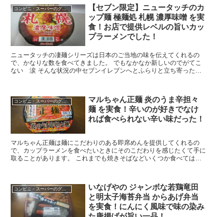
【セブン限定】ニュータッチのカ
コンビニ・スーパーのグルメ
ップ麺 極麺処 札幌 濃厚味噌 を実
食！お店で提供レベルの旨いカッ
プラーメンでした！
ニュータッチの凄麺シリーズは日本のご当地の味を伝えてくれるの
で、かなりな数を食べてきました。 でもなかなか新しいのでがてこ
ない 涙 そんな状況の中セブンイレブンへとふらりと立ち寄った際
に使われなくなったイートインコーナーに山積みされている...
マルちゃん正麺 炎のうま辛担々
コンビニ・スーパーのグルメ
麺 を実食！辛いのが好きでなけ
れば食べられない辛い味だった！
マルちゃん正麺は麺にこだわりのある即席めんを提供してくれるの
で、カップラーメンを食べたいときにそのこだわりを感じたくて手に
取ることがあります。 これまでも焼きそばなどいくつか食べてはき
ましたが、今回は炎をイメージしたパッケージの担々麺です...
いなげやの ジャンボな若鶏竜田
コンビニ・スーパーのグルメ
と明太子海苔弁当 からあげ弁当
を実食！にんにく風味で味の染み
た唐揚げが旨い一品！