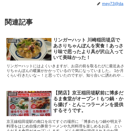
mey73@da
関連記事
リンガーハット 川崎稲田堤店で
稲田堤
あさりちゃんぽんを実食！あっさ
り味で思ったより具が沢山入って
いて美味かった！
リンガーハットにはよくいきますが、お店の前を取るたびに最近あさ
りちゃんぽんの暖簾がかかっているので気になっていました。 1か月
くらい行きたいな～！と思っていたのですが、知り合いに誘われやっ
と訪れる機会ができ念願のあさりちゃんぽんを食べるこ...
【閉店】京王稲田堤駅前に博多だ
稲田堤
るま食堂がオープン！もつ鍋・か
ら揚げ・とんこつラーメンを提供
するそうです。
京王線稲田堤駅の南口を出てすぐの場所に 「博多のもつ鍋や明太子
料理をはじめ自慢の豚骨ラーメンや九州料理を楽しめるお店」 とい
うだるま食堂がオープンします。 どんな料理が提供されるのか調査