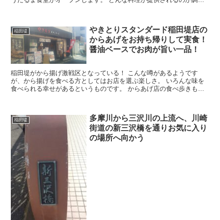
してきました。 京王稲田堤駅前に10月10日・11日...
やきとりスタンダード稲田堤店の
稲田堤
からあげをお持ち帰りして実食！
醤油ベースでお肉が旨い一品！
稲田堤がから揚げ激戦区となっている！ こんな噂があるようです
が、から揚げを食べる方としてはお店を選ぶ楽しさ。 いろんな味を
食べられる幸せがあるというものです。 からあげ店の食べ歩きもそ
こそこコンプリートに近づいてきたため、 として一つの...
多摩川から三沢川の上流へ、川崎
稲田堤
街道の新三沢橋を通りお気に入り
の場所へ向かう