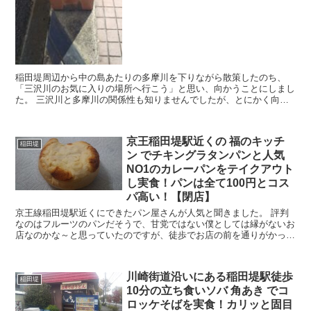
稲田堤周辺から中の島あたりの多摩川を下りながら散策したのち、
「三沢川のお気に入りの場所へ行こう」と思い、向かうことにしまし
た。 三沢川と多摩川の関係性も知りませんでしたが、とにかく向か
います。 その途中の道すがらで気になったものをまとめて...
京王稲田堤駅近くの 福のキッチ
稲田堤
ン でチキングラタンパンと人気
NO1のカレーパンをテイクアウト
し実食！パンは全て100円とコス
パ高い！【閉店】
京王線稲田堤駅近くにできたパン屋さんが人気と聞きました。 評判
なのはフルーツのパンだそうで、甘党ではない僕としては縁がないお
店なのかな～と思っていたのですが、徒歩でお店の前を通りがかった
ので覗いてみることに。 すると ALL100円 と書...
川崎街道沿いにある稲田堤駅徒歩
稲田堤
10分の立ち食いソバ 角あき でコ
ロッケそばを実食！カリッと固目