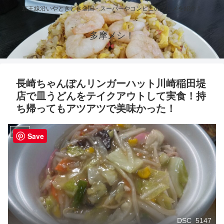
京王線沿いやときどき全国・スーパーやコンビニのグルメを紹介！
多摩メシ！
長崎ちゃんぽんリンガーハット川崎稲田堤
店で皿うどんをテイクアウトして実食！持
ち帰ってもアツアツで美味かった！
稲田堤
Save
DSC_5147