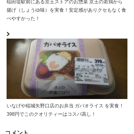
稲田堤駅前にある京王ストアのお惣菜 京王の若鶏から
揚げ（しょうゆ味）を実食！安定感がありクセもなく食
べやすかった！
いなげや稲城矢野口店のお弁当 ガパオライス を実食！
398円でこのクオリティーはコスパ高し！
コメント