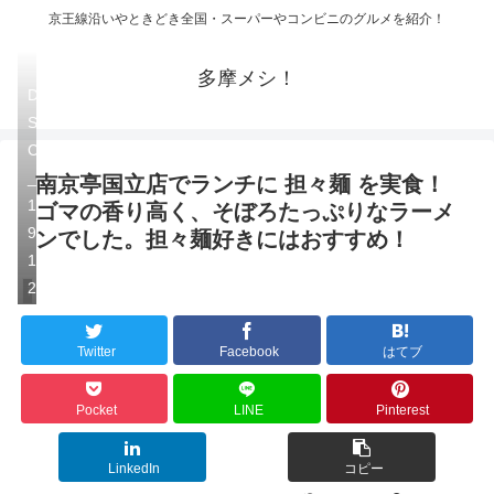
京王線沿いやときどき全国・スーパーやコンビニのグルメを紹介！
多摩メシ！
D
S
C
_
南京亭国立店でランチに 担々麺 を実食！
1
ゴマの香り高く、そぼろたっぷりなラーメ
9
ンでした。担々麺好きにはおすすめ！
1
2
南京亭
Twitter
Facebook
はてブ
Pocket
LINE
Pinterest
LinkedIn
コピー