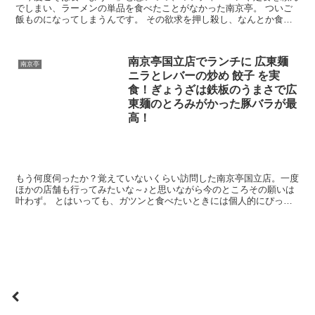
でしまい、ラーメンの単品を食べたことがなかった南京亭。 ついご
飯ものになってしまうんです。 その欲求を押し殺し、なんとか食べ
たのがタンメンであります。 「タンメンお願いします」...
南京亭国立店でランチに 広東麺
南京亭
ニラとレバーの炒め 餃子 を実
食！ぎょうざは鉄板のうまさで広
東麺のとろみがかった豚バラが最
高！
もう何度伺ったか？覚えていないくらい訪問した南京亭国立店。一度
ほかの店舗も行ってみたいな～♪と思いながら今のところその願いは
叶わず。 とはいっても、ガツンと食べたいときには個人的にぴった
りなので国立店でOK 本来であればいつもチャーハンだ...