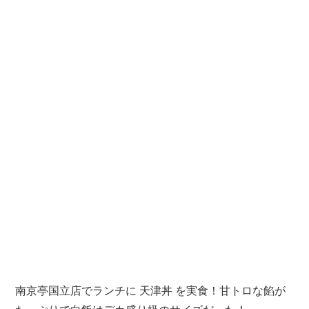
南京亭国立店でランチに 天津丼 を実食！甘トロな餡が