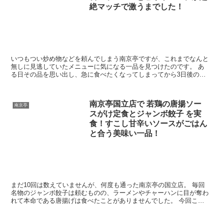
絶マッチで激うまでした！
いつもつい炒め物などを頼んでしまう南京亭ですが、これまでなんと
無しに見逃していたメニューに気になる一品を見つけたのです。 あ
る日その品を思い出し、急に食べたくなってしまってから3日後のこ
と。 しびれを切らすがごとく食べに向かいました。 そ...
南京亭国立店で 若鶏の唐揚ソー
南京亭
スがけ定食とジャンボ餃子 を実
食！すこし甘辛いソースがごはん
と合う美味い一品！
まだ10回は数えていませんが、何度も通った南京亭の国立店。 毎回
名物のジャンボ餃子は頼むものの、ラーメンやチャーハンに目が奪わ
れて本命である唐揚げは食べたことがありませんでした。 今回こそ
は！と意気込むのですが、チャーハンに目がくらんで頼...