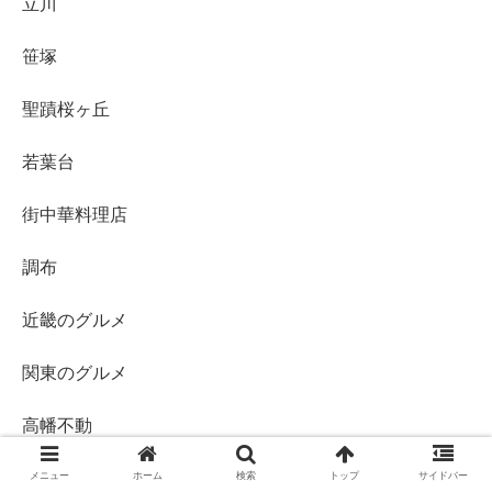
立川
笹塚
聖蹟桜ヶ丘
若葉台
街中華料理店
調布
近畿のグルメ
関東のグルメ
高幡不動
魁力屋
メニュー
ホーム
検索
トップ
サイドバー