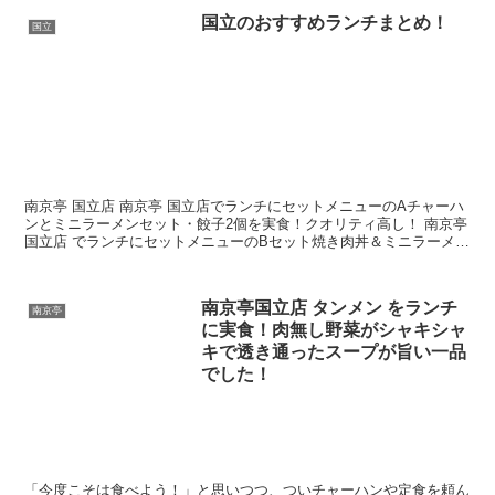
国立のおすすめランチまとめ！
国立
南京亭 国立店 南京亭 国立店でランチにセットメニューのAチャーハ
ンとミニラーメンセット・餃子2個を実食！クオリティ高し！ 南京亭
国立店 でランチにセットメニューのBセット焼き肉丼＆ミニラーメン
とジャンボ餃子を実食！持ち帰りメニュ...
南京亭国立店 タンメン をランチ
南京亭
に実食！肉無し野菜がシャキシャ
キで透き通ったスープが旨い一品
でした！
「今度こそは食べよう！」と思いつつ、ついチャーハンや定食を頼ん