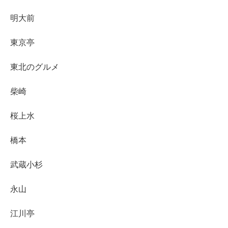
明大前
東京亭
東北のグルメ
柴崎
桜上水
橋本
武蔵小杉
永山
江川亭