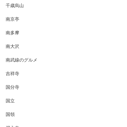
千歳烏山
南京亭
南多摩
南大沢
南武線のグルメ
吉祥寺
国分寺
国立
国領