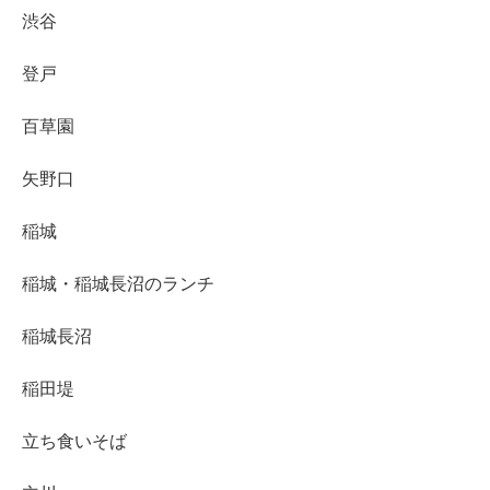
渋谷
登戸
百草園
矢野口
稲城
稲城・稲城長沼のランチ
稲城長沼
稲田堤
立ち食いそば