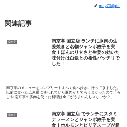
mey73@da
関連記事
南京亭 国立店 ランチに豚肉の生
南京亭
姜焼きと名物ジャンボ餃子を実
食！ほんのり甘さと生姜の効いた
味付けは白飯との相性バッチリで
した！
南京亭のメニューをコンプリートすべく食べ歩きに行ってきました。
以前に食べた広東麺に使われていた豚肉がとてもうまかったので「も
しや 南京亭の豚肉を使った料理は全てがうまいんじゃないか？」そ
んな期待を持って食べたのが今回の豚肉の生姜焼き で...
南京亭 国立店 でランチにスタミ
南京亭
ナラーメンとジャンボ餃子を実
食！ホルモンとピリ辛スープが超