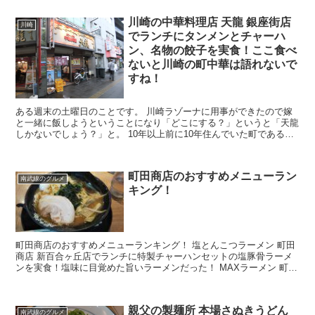
川崎の中華料理店 天龍 銀座街店
川崎
でランチにタンメンとチャーハ
ン、名物の餃子を実食！ここ食べ
ないと川崎の町中華は語れないで
すね！
ある週末の土曜日のことです。 川崎ラゾーナに用事ができたので嫁
と一緒に飯しようということになり「どこにする？」というと「天龍
しかないでしょう？」と。 10年以上前に10年住んでいた町である川
崎で、最も印象に残っている中華料理店であるからで...
町田商店のおすすめメニューラン
南武線のグルメ
キング！
町田商店のおすすめメニューランキング！ 塩とんこつラーメン 町田
商店 新百合ヶ丘店でランチに特製チャーハンセットの塩豚骨ラーメ
ンを実食！塩味に目覚めた旨いラーメンだった！ MAXラーメン 町田
商店 武蔵小杉店 でランチにMAXラーメンを...
親父の製麺所 本場さぬきうどん
南武線のグルメ