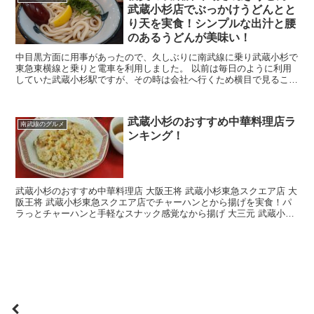
武蔵小杉店でぶっかけうどんとと
り天を実食！シンプルな出汁と腰
のあるうどんが美味い！
中目黒方面に用事があったので、久しぶりに南武線に乗り武蔵小杉で
東急東横線と乗りと電車を利用しました。 以前は毎日のように利用
していた武蔵小杉駅ですが、その時は会社へ行くため横目で見ること
はあったものの訪問したことがなかったのが 本場さぬき...
武蔵小杉のおすすめ中華料理店ラ
南武線のグルメ
ンキング！
武蔵小杉のおすすめ中華料理店 大阪王将 武蔵小杉東急スクエア店 大
阪王将 武蔵小杉東急スクエア店でチャーハンとから揚げを実食！パ
ラっとチャーハンと手軽なスナック感覚なから揚げ 大三元 武蔵小杉
の中華料理店 大三元 でランチにラーメン 半...