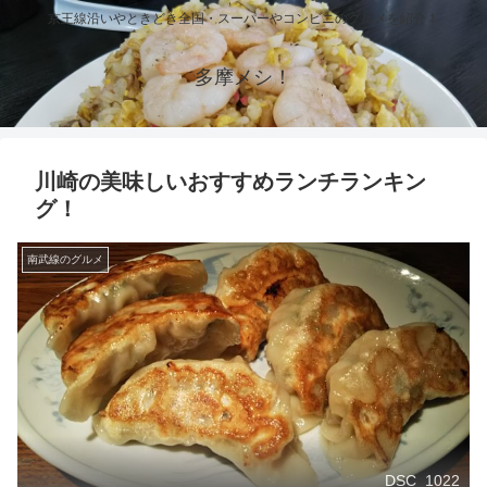
京王線沿いやときどき全国・スーパーやコンビニのグルメを紹介！
多摩メシ！
川崎の美味しいおすすめランチランキン
グ！
南武線のグルメ
DSC_1022