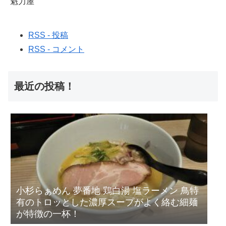
魁力屋
RSS - 投稿
RSS - コメント
最近の投稿！
小杉らぁめん 夢番地 鶏白湯 塩ラーメン 鳥特
有のトロッとした濃厚スープがよく絡む細麺
が特徴の一杯！