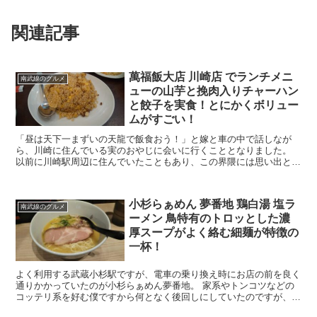
関連記事
萬福飯大店 川崎店 でランチメニ
南武線のグルメ
ューの山芋と挽肉入りチャーハン
と餃子を実食！とにかくボリュー
ムがすごい！
「昼は天下一まずいの天龍で飯食おう！」と嫁と車の中で話しなが
ら、川崎に住んでいる実のおやじに会いに行くこととなりました。
以前に川崎駅周辺に住んでいたこともあり、この界隈には思い出と言
いますか、よく食べに来たお店などがたくさんあり、川崎は...
小杉らぁめん 夢番地 鶏白湯 塩ラ
南武線のグルメ
ーメン 鳥特有のトロッとした濃
厚スープがよく絡む細麺が特徴の
一杯！
よく利用する武蔵小杉駅ですが、電車の乗り換え時にお店の前を良く
通りかかっていたのが小杉らぁめん夢番地。 家系やトンコツなどの
コッテリ系を好む僕ですから何となく後回しにしていたのですが、食
べてみたいという小さな欲求が徐々に大きくなり伺うこと...