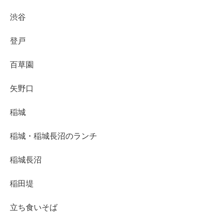
渋谷
登戸
百草園
矢野口
稲城
稲城・稲城長沼のランチ
稲城長沼
稲田堤
立ち食いそば