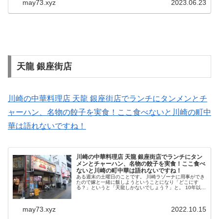
may73.xyz
2023.06.23
餃子も大きくてこてッとしたルッ...
天龍 銀座街店
川崎の中華料理店 天龍 銀座街店でランチにタンメンとチ
ャーハン、名物の餃子を実食！ここ食べないと川崎の町中
華は語れないですね！
川崎の中華料理店 天龍 銀座街店でランチにタン
メンとチャーハン、名物の餃子を実食！ここ食べ
ないと川崎の町中華は語れないですね！
ある週末の土曜日のことです。 川崎ラゾーナに用事ができ
たので嫁と一緒に飯しようということになり「どこにす
る？」というと「天龍しかないでしょう？」と。 10年以上
前に10年住んでいた町である川崎で、最も印象に残ってい
る中華料理店であるからで...
may73.xyz
2022.10.15