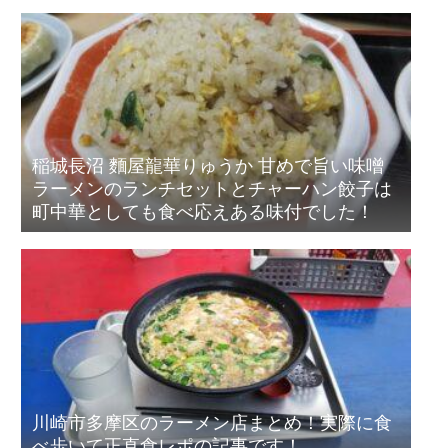
稲城長沼 麵屋龍華りゅうか 甘めで旨い味噌
ラーメンのランチセットとチャーハン餃子は
町中華としても食べ応えある味付でした！
川崎市多摩区のラーメン店まとめ！実際に食
べ歩いて正直食レポの記事です！