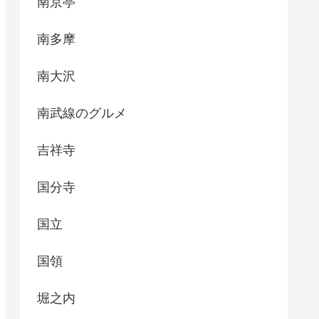
南京亭
南多摩
南大沢
南武線のグルメ
吉祥寺
国分寺
国立
国領
堀之内