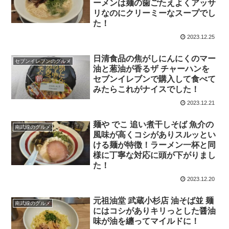
ーメンは麺の歯ごたえよくアッサ
リなのにクリーミーなスープでし
た！
2023.12.25
日清食品の焦がしにんにくのマー
セブンイレブンのグルメ
油と葱油が香るザ チャーハンを
セブンイレブンで購入して食べて
みたらこれがナイスでした！
2023.12.21
麺や でこ 追い煮干しそば 魚介の
南武線のグルメ
風味が高くコシがありスルッとい
ける麺が特徴！ラーメン一杯と同
様に丁寧な対応に頭が下がりまし
た！
2023.12.20
元祖油堂 武蔵小杉店 油そば並 麺
南武線のグルメ
にはコシがありキリっとした醤油
味が油を纏ってマイルドに！