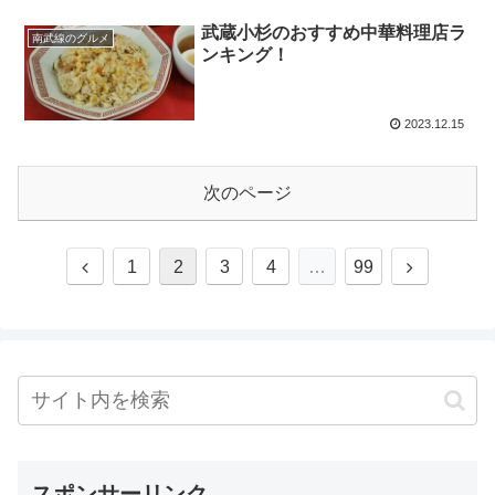
武蔵小杉のおすすめ中華料理店ラ
南武線のグルメ
ンキング！
2023.12.15
次のページ
前
次
1
2
3
4
…
99
へ
へ
スポンサーリンク