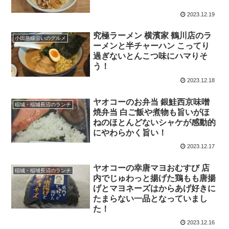
2023.12.19
究極ラーメン 横濱家 鶴川店のラ
小田急線沿いのグルメ
ーメンと半チャーハン こってり
過ぎないとんこつ味にハマりそ
う！
2023.12.18
ヤオコーのお弁当 銀鮭西京味噌
稲城・稲城長沼のランチ
焼弁当 白ご飯や煮物も旨いがほ
ねのほとんどないシャケが感動的
にやわらかく旨い！
2023.12.17
ヤオコーの幸唐マヨおむすび 店
稲城・稲城長沼のランチ
内でじゅわっと揚げた鶏もも唐揚
げとマヨネーズはからあげ好きに
たまらない一品となっていまし
た！
2023.12.16