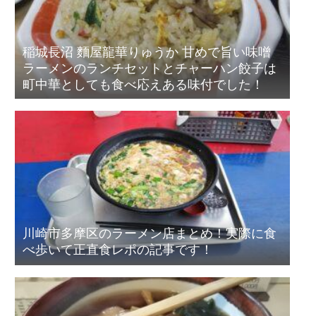
稲城長沼 麵屋龍華りゅうか 甘めで旨い味噌
ラーメンのランチセットとチャーハン餃子は
町中華としても食べ応えある味付でした！
川崎市多摩区のラーメン店まとめ！実際に食
べ歩いて正直食レポの記事です！