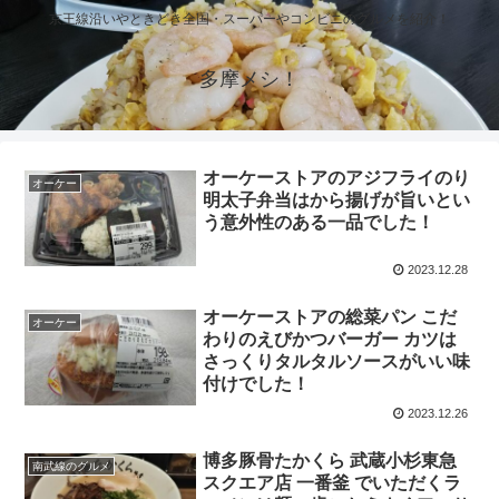
京王線沿いやときどき全国・スーパーやコンビニのグルメを紹介！
多摩メシ！
オーケーストアのアジフライのり
オーケー
明太子弁当はから揚げが旨いとい
う意外性のある一品でした！
2023.12.28
オーケーストアの総菜パン こだ
オーケー
わりのえびかつバーガー カツは
さっくりタルタルソースがいい味
付けでした！
2023.12.26
博多豚骨たかくら 武蔵小杉東急
南武線のグルメ
スクエア店 一番釜 でいただくラ