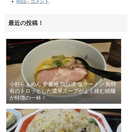
RSS - コメント
最近の投稿！
小杉らぁめん 夢番地 鶏白湯 塩ラーメン 鳥特
有のトロッとした濃厚スープがよく絡む細麺
が特徴の一杯！