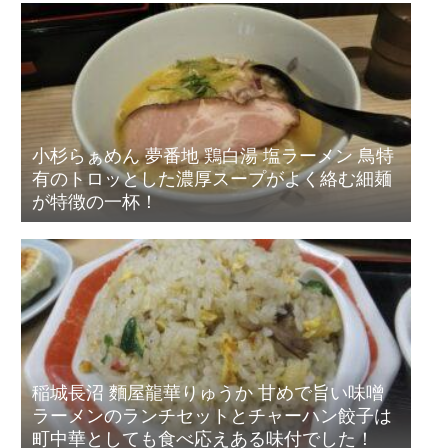
小杉らぁめん 夢番地 鶏白湯 塩ラーメン 鳥特
有のトロッとした濃厚スープがよく絡む細麺
が特徴の一杯！
稲城長沼 麵屋龍華りゅうか 甘めで旨い味噌
ラーメンのランチセットとチャーハン餃子は
町中華としても食べ応えある味付でした！