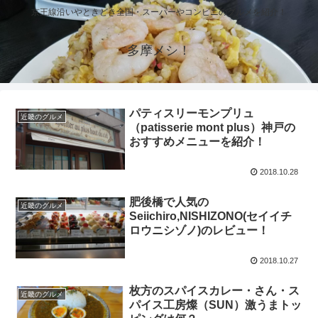
京王線沿いやときどき全国・スーパーやコンビニのグルメを紹介！
多摩メシ！
パティスリーモンプリュ
近畿のグルメ
（patisserie mont plus）神戸の
おすすめメニューを紹介！
2018.10.28
肥後橋で人気の
近畿のグルメ
Seiichiro,NISHIZONO(セイイチ
ロウニシゾノ)のレビュー！
2018.10.27
枚方のスパイスカレー・さん・ス
近畿のグルメ
パイス工房燦（SUN）激うまトッ