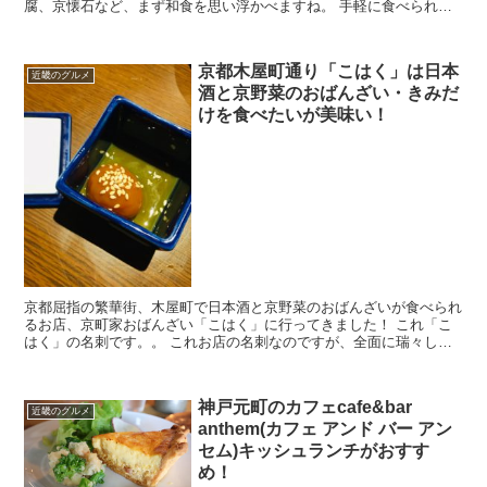
腐、京懐石など、まず和食を思い浮かべますね。 手軽に食べられる
和食といえば「うどん」がありますが、京都にはおいしい...
京都木屋町通り「こはく」は日本
近畿のグルメ
酒と京野菜のおばんざい・きみだ
けを食べたいが美味い！
京都屈指の繁華街、木屋町で日本酒と京野菜のおばんざいが食べられ
るお店、京町家おばんざい「こはく」に行ってきました！ これ「こ
はく」の名刺です。。 これお店の名刺なのですが、全面に瑞々しい
京野菜の写真だけって、物凄く魅力を感じませ...
神戸元町のカフェcafe&bar
近畿のグルメ
anthem(カフェ アンド バー アン
セム)キッシュランチがおすす
め！