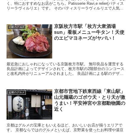
く、特におすすめなお店がこちら。Patisserie Ravi,e relier(パティス
リーラヴィルリエ）です。 そのパティスリーラヴィルリエで人気の
メニュー・ケーキや焼き...
京阪枚方市駅「枚方大衆酒場
近畿のグルメ
sun」看板メニュー牛タン！天使
のエビマヨネーズがヤバい！
最近急におしゃれになっている京阪枚方市駅。 無印良品を運営する
良品計画によってデザインされて、枚方市駅の2階部分のコンコース
と改札内外がリニューアルされました。 良品計画による駅のデザイ
ンは世界で初めてらしく、ニュースやテレビ番組にも多く...
京都市営地下鉄東西線「東山駅」
近畿のグルメ
山元麺蔵のゴボウ天・とり天が激
うまい！平安神宮や京都動物園の
近く
京都はグルメの宝庫ともいえるほど、おいしいお店が揃うエリアで
す。 京都ならではのグルメといえば、京野菜を使ったお料理や湯豆