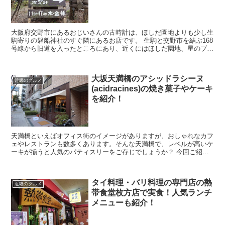
大阪府交野市にあるおじいさんの古時計は、ほしだ園地よりも少し生
駒寄りの磐船神社のすぐ隣にあるお店です。 生駒と交野市を結ぶ168
号線から旧道を入ったところにあり、近くにはほしだ園地、星のブラ
ンコ、磐船神社、ゴルフ場などがあります。 京阪...
大坂天満橋のアシッドラシーヌ
近畿のグルメ
(acidracines)の焼き菓子やケーキ
を紹介！
天満橋といえばオフィス街のイメージがありますが、おしゃれなカフ
ェやレストランも数多くあります。そんな天満橋で、レベルが高いケ
ーキが揃うと人気のパティスリーをご存じでしょうか？ 今回ご紹介
のacidracines(アシッドラシーヌ)は地下...
タイ料理・バリ料理の専門店の熱
近畿のグルメ
帯食堂枚方店で実食！人気ランチ
メニューも紹介！