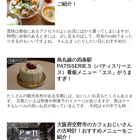
ご紹介！
普段は都会にあるアクセスのよいお店にばかり通ってしまいますが、
時間に余裕のあるときには、少し足をのばして、田舎のcafeでまった
りするのもいいですよね。 そんなまったりしたい日におすすめのカ
フェふた葉です。 今回はそんなふた葉のおすすめ...
烏丸線の四条駅
近畿のグルメ
PATISSERIE.S（パティスリーエ
ス）看板メニュー「エス」がうま
すぎ！
たくさんの観光名所がある京都には、おいしいお店もたくさんありま
す。 京都といえば和食や和菓子のイメージがありますが、実はケー
キもレベルの高いお店が揃っているんです。 今回はその中でも特に
人気のお店PATISSERIE.S（パティスリー...
大阪府交野市のカフェおじいさん
近畿のグルメ
の古時計！おすすめメニューをご
紹介！