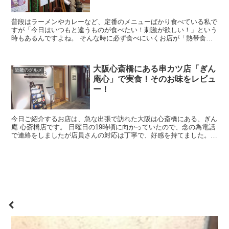
普段はラーメンやカレーなど、定番のメニューばかり食べている私で
すが「今日はいつもと違うものが食べたい！刺激が欲しい！」という
時もあるんですよね。 そんな時に必ず食べにいくお店が「熱帯食
堂 枚方店」です。 こちらは、京阪枚方市駅東改札口を...
大阪心斎橋にある串カツ店「ぎん
近畿のグルメ
庵心」で実食！そのお味をレビュ
ー！
今日ご紹介するお店は、急な出張で訪れた大阪は心斎橋にある、ぎん
庵 心斎橋店です。 日曜日の19時頃に向かっていたので、念の為電話
で連絡をしましたが店員さんの対応は丁寧で、好感を持てました。
その日はとてもラフな服装だったため、ドレスコード...