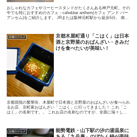
おしゃれなカフェやコーヒースタンドがたくさんある神戸元町。その
中でも特におすすめのカフェ・cafe&bar anthem(カフェ アンド バー
アンセム)をご紹介します。 JRまたは阪神元町駅から徒歩5分。 南京
町よりもさらに海側の、海...
京都木屋町通り「こはく」は日本
近畿のグルメ
酒と京野菜のおばんざい・きみだ
けを食べたいが美味い！
京都屈指の繁華街、木屋町で日本酒と京野菜のおばんざいが食べられ
るお店、京町家おばんざい「こはく」に行ってきました！ これ「こ
はく」の名刺です。。 これお店の名刺なのですが、全面に瑞々しい
京野菜の写真だけって、物凄く魅力を感じませ...
能勢電鉄・山下駅の汐の湯温泉に
近畿のグルメ
ある「九岳庵」のぼたん鍋が美味