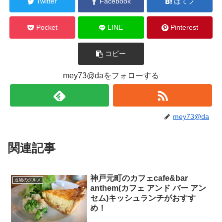
Twitter
Facebook
はてブ
Pocket
LINE
Pinterest
コピー
mey73@daをフォローする
mey73@da
関連記事
神戸元町のカフェcafe&bar
近畿のグルメ
anthem(カフェ アンド バー アン
セム)キッシュランチがおすす
め！