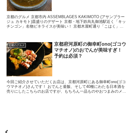
京都のグルメ 京都市内 ASSEMBLAGES KAKIMOTO (アサンブラー
ジュ カキモト)皿盛りのデザート 京都・地下鉄烏丸御池駅近く「キッ
チンゴン」名物ピネライスが美味い！ 京都木屋町通り「こはく」は
日本酒と京野菜のおばん...
京都府河原町の御幸町ono(ゴコウ
近畿のグルメ
マチオノ)のおでんが美味すぎ！
予約は必須？
今回ご紹介させていただくお店は、京都河原町にある御幸町ono(ゴコ
ウマチオノ)さんです！ おでんと釜飯、そして40種にわたる日本酒を
売りにしたこちらのお店ですが、もちろん一品ものやおつまみのメニ
ューも豊富で売りはなんといっても土鍋で炊く...