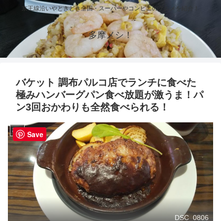
京王線沿いやときどき全国・スーパーやコンビニのグルメを紹介！
多摩メシ！
バケット 調布パルコ店でランチに食べた
極みハンバーグパン食べ放題が激うま！パ
ン3回おかわりも全然食べられる！
調布
Save
DSC_0806