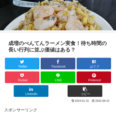
京王線沿いやときどき全国・スーパーやコンビニのグルメを紹介！
多摩メシ！
成増のべんてんラーメン実食！待ち時間の
長い行列に並ぶ価値はある？
Twitter
Facebook
はてブ
Pocket
LINE
Pinterest
LinkedIn
コピー
2024.01.15
2020.08.10
スポンサーリンク