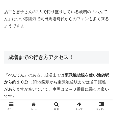
店主と息子さんの2人で切り盛りしている成増の『べんて
ん』はいい雰囲気で高田馬場時代からのファンも多く来る
ようですよ
成増までの行き方アクセス！
『べんてん』のある、成増までは
東武池袋線を使い池袋駅
から約１０分
（JR池袋駅から東武池袋駅までは若干距離
がありますが空いていて、車両は２～３番目に乗ると良い
です）
メニュー
ホーム
検索
トップ
サイドバー
また、東京メトロ
副都心線で新宿三丁目から２５～３０分