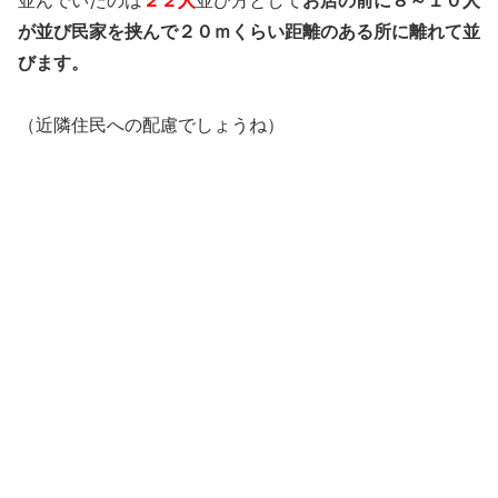
並んでいたのは
２２人
並び方として
お店の前に８～１０人
が並び
民家を挟んで２０ｍくらい距離のある所に
離れて並
びます。
（近隣住民への配慮でしょうね）