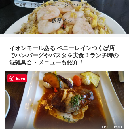
京王線沿いやときどき全国・スーパーやコンビニのグルメを紹介！
多摩メシ！
イオンモールある ペニーレインつくば店
でハンバーグやパスタを実食！ランチ時の
混雑具合・メニューも紹介！
関東のグルメ
Save
DSC_0870