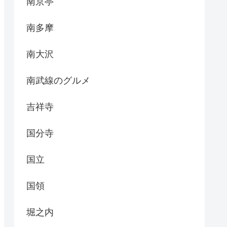
南京亭
南多摩
南大沢
南武線のグルメ
吉祥寺
国分寺
国立
国領
堀之内