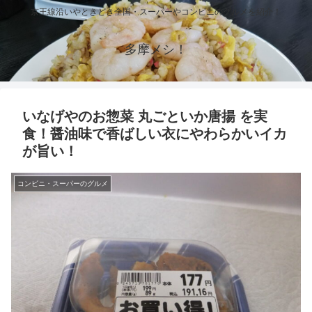
京王線沿いやときどき全国・スーパーやコンビニのグルメを紹介！
多摩メシ！
いなげやのお惣菜 丸ごといか唐揚 を実
食！醤油味で香ばしい衣にやわらかいイカ
が旨い！
コンビニ・スーパーのグルメ