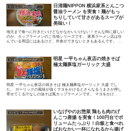
日清麺NIPPON 横浜家系とんこつ
コンビニ・スーパーのグルメ
醤油ラーメン を実食！麺がもっ
ちりしていて甘さがあるスープが
美味い！
地元まで食べに行きたいけどなかなかいいけない！そんな時に嬉しい
のが、カップラーメンのご当地シリーズです。 家系ラーメン店は住
んでいる周辺にはあるけど、外食ができないときもあるんです。 そ
して食材の買い出しにスーパーに行ってみると見てしまう...
明星 一平ちゃん夜店の焼きそば
コンビニ・スーパーのグルメ
極太麺豚塩ガーリック 大盛
明星 一平ちゃん夜店の焼きそば 極太麺豚塩ガーリック 大盛 でし
た。 ガーリックの風味が強くマヨをかけるとさらなるうまさが押し
寄せてくる汁なしの油そば風カップラーメンです。 マヨをかけ...
いなげやのお惣菜 鶏もも肉のげ
コンビニ・スーパーのグルメ
んこつ唐揚 を実食！100円台でボ
リュームたっぷり！白飯と食べれ
ばおなかい一杯になれるから揚げ