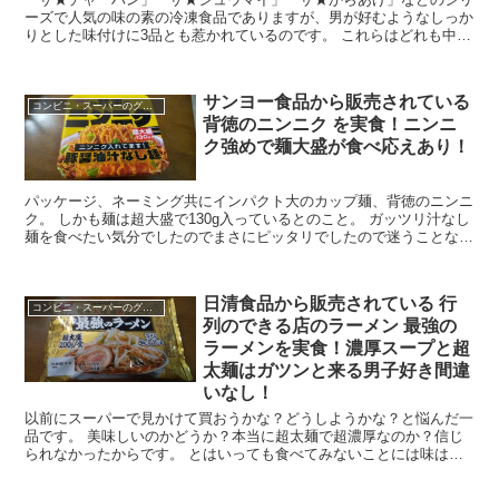
ーズで人気の味の素の冷凍食品でありますが、男が好むようなしっか
りとした味付けに3品とも惹かれているのです。 これらはどれも中華
料理に属するような品でありますから、同シリーズにハ...
サンヨー食品から販売されている
コンビニ・スーパーのグルメ
背徳のニンニク を実食！ニンニ
ク強めで麺大盛が食べ応えあり！
パッケージ、ネーミング共にインパクト大のカップ麺、背徳のニンニ
ク。 しかも麺は超大盛で130g入っているとのこと。 ガッツリ汁なし
麺を食べたい気分でしたのでまさにピッタリでしたので迷うことなく
即購入。 今回はサンヨー食品から発売されている...
日清食品から販売されている 行
コンビニ・スーパーのグルメ
列のできる店のラーメン 最強の
ラーメンを実食！濃厚スープと超
太麺はガツンと来る男子好き間違
いなし！
以前にスーパーで見かけて買おうかな？どうしようかな？と悩んだ一
品です。 美味しいのかどうか？本当に超太麺で超濃厚なのか？信じ
られなかったからです。 とはいっても食べてみないことには味は分
からないので迷った挙句購入することに。 今回は 日清...