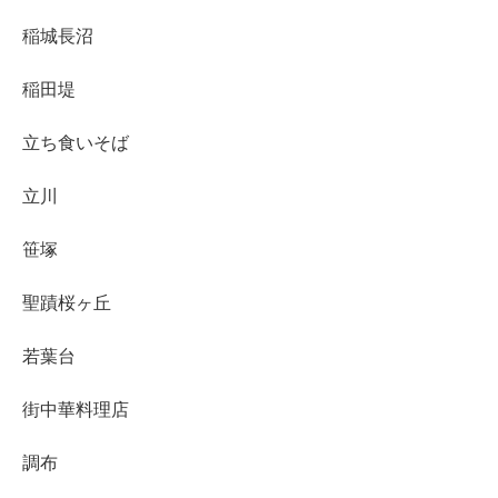
稲城長沼
稲田堤
立ち食いそば
立川
笹塚
聖蹟桜ヶ丘
若葉台
街中華料理店
調布