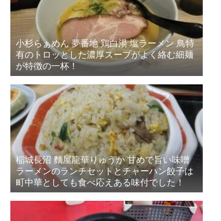
小杉らぁめん 夢番地 鶏白湯 塩ラーメン 鳥特
有のトロッとした濃厚スープがよく絡む細麺
が特徴の一杯！
稲城長沼 麵屋龍華りゅうか 甘めで旨い味噌
ラーメンのランチセットとチャーハン餃子は
町中華としても食べ応えある味付でした！