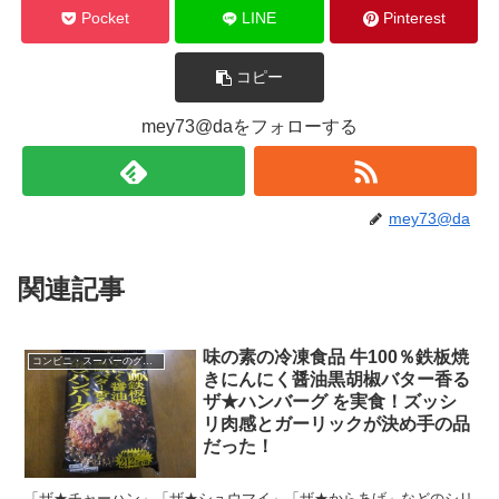
Pocket
LINE
Pinterest
コピー
mey73@daをフォローする
mey73@da
関連記事
味の素の冷凍食品 牛100％鉄板焼
コンビニ・スーパーのグルメ
きにんにく醤油黒胡椒バター香る
ザ★ハンバーグ を実食！ズッシ
リ肉感とガーリックが決め手の品
だった！
「ザ★チャーハン」「ザ★シュウマイ」「ザ★からあげ」などのシリ