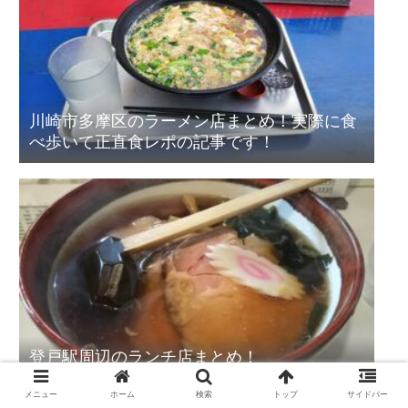
川崎市多摩区のラーメン店まとめ！実際に食
べ歩いて正直食レポの記事です！
登戸駅周辺のランチ店まとめ！
メニュー
ホーム
検索
トップ
サイドバー