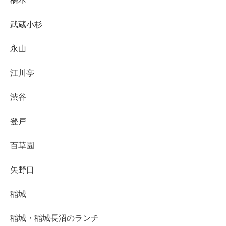
橋本
武蔵小杉
永山
江川亭
渋谷
登戸
百草園
矢野口
稲城
稲城・稲城長沼のランチ