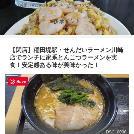
京王線沿いやときどき全国・スーパーやコンビニのグルメを紹介！
多摩メシ！
【閉店】稲田堤駅・せんだいラーメン川崎
店でランチに家系とんこつラーメンを実
食！安定感ある味が美味かった！
稲田堤
Save
DSC_0036