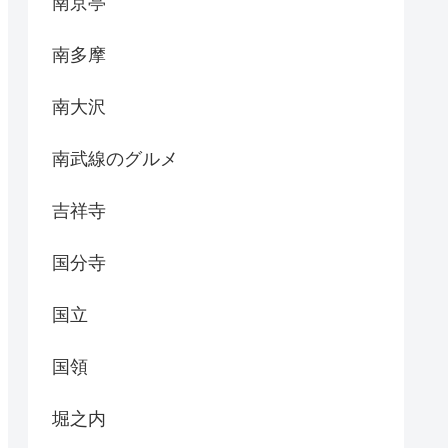
南京亭
南多摩
南大沢
南武線のグルメ
吉祥寺
国分寺
国立
国領
堀之内