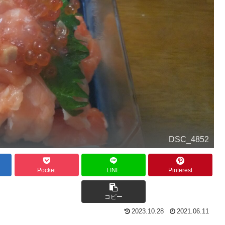
DSC_4852
Pocket
LINE
Pinterest
コピー
2023.10.28
2021.06.11