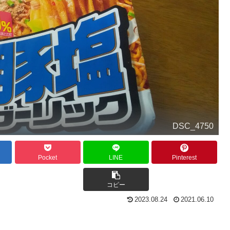
DSC_4750
Pocket
LINE
Pinterest
コピー
2023.08.24
2021.06.10