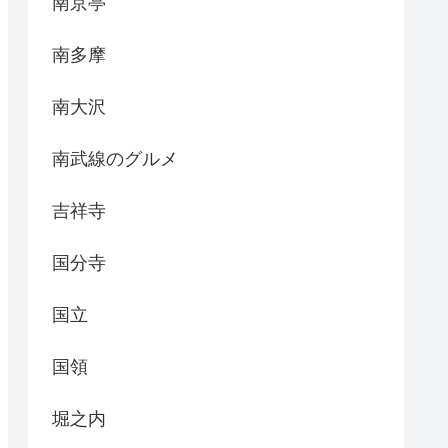
南京亭
南多摩
南大沢
南武線のグルメ
吉祥寺
国分寺
国立
国領
堀之内