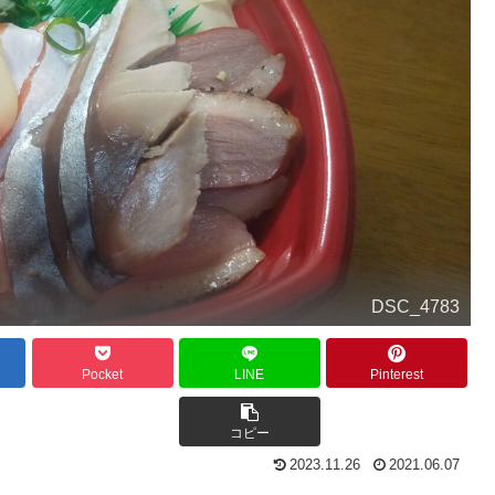
DSC_4783
Pocket
LINE
Pinterest
コピー
2023.11.26
2021.06.07