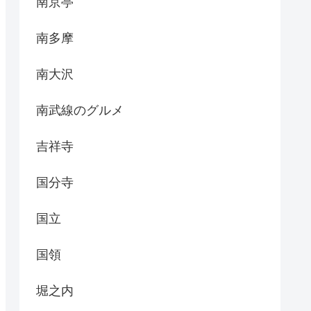
南京亭
南多摩
南大沢
南武線のグルメ
吉祥寺
国分寺
国立
国領
堀之内