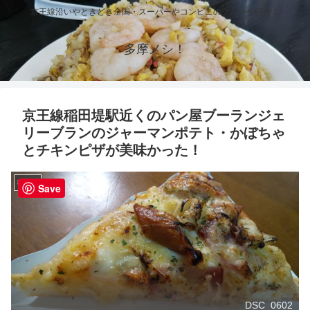
京王線沿いやときどき全国・スーパーやコンビニのグルメを紹介！
多摩メシ！
京王線稲田堤駅近くのパン屋ブーランジェ
リーブランのジャーマンポテト・かぼちゃ
とチキンピザが美味かった！
稲田堤
Save
DSC_0602