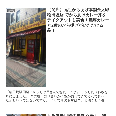
【閉店】元祖からあげ本舗金太郎
稲田堤
稲田堤店 でからあげカレー丼を
テイクアウトし実食！濃厚カレー
と2種のから揚げがいただける一
品！
「稲田堤駅周辺にからあげ屋さんできたってよ」 こうしたうわさを
耳にしました。 その後、知り合いが「嫁が買ってきてくれて食べ
た」というではないですか。 「してそのお味は？」と聞くと「温か
かったらうまかったかも？」とのことで、真意を確かめるべ...