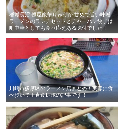
稲城長沼 麵屋龍華りゅうか 甘めで旨い味噌
ラーメンのランチセットとチャーハン餃子は
町中華としても食べ応えある味付でした！
川崎市多摩区のラーメン店まとめ！実際に食
べ歩いて正直食レポの記事です！