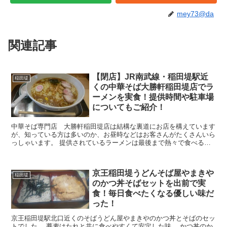
mey73@da
関連記事
【閉店】JR南武線・稲田堤駅近
稲田堤
くの中華そば大勝軒稲田堤店でラ
ーメンを実食！提供時間や駐車場
についてもご紹介！
中華そば専門店 大勝軒稲田堤店は結構な裏道にお店を構えています
が、知っている方は多いのか、お昼時などはお客さんがたくさんいら
っしゃいます。 提供されているラーメンは最後まで熱々で食べるこ
とができるので、ラーメンは熱くってフーフー言いながら...
京王稲田堤うどんそば屋やまきや
稲田堤
のかつ丼そばセットを出前で実
食！毎日食べたくなる優しい味だ
った！
京王稲田堤駅北口近くのそばうどん屋やまきやのかつ丼とそばのセッ
トでした。 蕎麦はたれと共に食べやすくて安定した味。 かつ丼のか