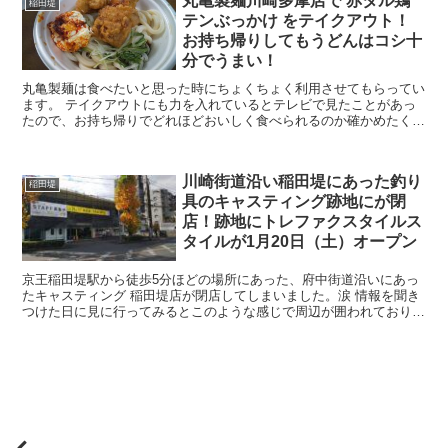
丸亀製麺川崎多摩店で 赤タル鶏
稲田堤
テンぶっかけ をテイクアウト！
お持ち帰りしてもうどんはコシ十
分でうまい！
丸亀製麺は食べたいと思った時にちょくちょく利用させてもらってい
ます。 テイクアウトにも力を入れているとテレビで見たことがあっ
たので、お持ち帰りでどれほどおいしく食べられるのか確かめたくな
ったんです。 そして選んだのが 赤タル鶏テンぶっかけ...
川崎街道沿い稲田堤にあった釣り
稲田堤
具のキャスティング跡地にが閉
店！跡地にトレファクスタイルス
タイルが1月20日（土）オープン
京王稲田堤駅から徒歩5分ほどの場所にあった、府中街道沿いにあっ
たキャスティング 稲田堤店が閉店してしまいました。涙 情報を聞き
つけた日に見に行ってみるとこのような感じで周辺が囲われておりま
した。 その翌日に通りかかるとこのような垂れ幕が...