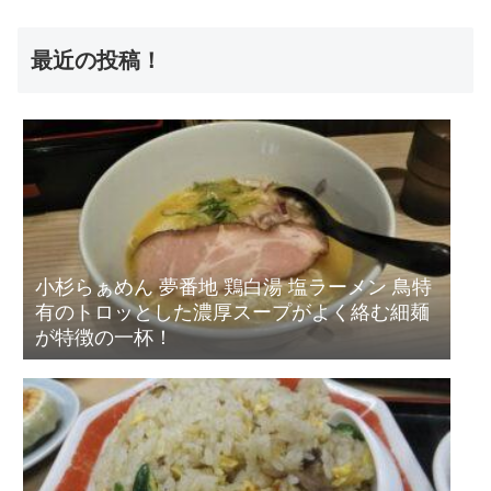
最近の投稿！
小杉らぁめん 夢番地 鶏白湯 塩ラーメン 鳥特
有のトロッとした濃厚スープがよく絡む細麺
が特徴の一杯！