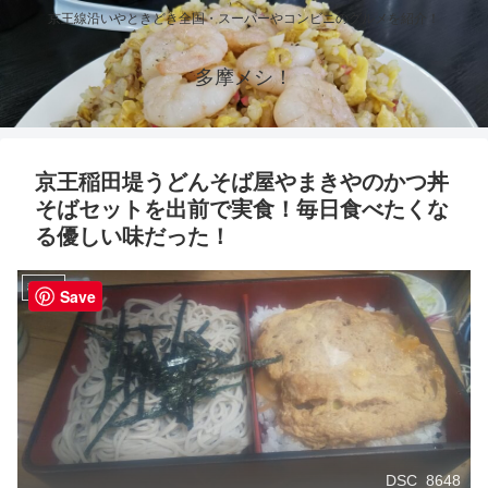
京王線沿いやときどき全国・スーパーやコンビニのグルメを紹介！
多摩メシ！
京王稲田堤うどんそば屋やまきやのかつ丼
そばセットを出前で実食！毎日食べたくな
る優しい味だった！
稲田堤
Save
DSC_8648