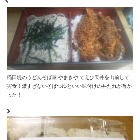
稲田堤のうどんそば屋 やまきや でえび天丼を出前して
実食！濃すぎないそばつゆといい味付けの丼たれが旨か
った！