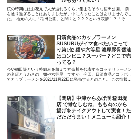
ールもあって広い！
桜の時期にはお花見で人が溢れるくらい集まるそうな稲田公園。 前
を通り過ぎることはありましたが、中に入ったことはありませんでし
た。 地元の人に「稲田公園」と聞くと？？？という表情！？「それ
ってクジラ公園のことじゃない？」通称の方が有名なのか...
日清食品のカップラーメン
稲田堤
SUSURUがイマ食べたいこって
り第1位 麺や六等星 濃厚豚骨醤油
はコンビニ？スーパー？どこで売
ってる？
今や稲田堤という枠組みを超えて神奈川を代表するコッテリラーメン
の名店とうわさの 麵や六等星 ですが、今回、日清食品とコラボし
てカップラーメンを2021/11月22日に発売するとのこと。 この情報を
目にしてコンビニやスーパーへ行ったみたの...
【閉店】中津からあげ渓 稲田堤
稲田堤
店 で骨なしむね、もも肉のから
揚げをテイクアウトして実食！た
だただうまい！メニューも紹介！