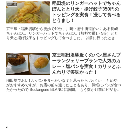
稲田堤のリンガーハットでちゃん
稲田堤
ぽんととり天・揚げ餃子350円の
トッピングを実食！浸して食べる
とうまし！
京王線・稲田堤駅から徒歩で10分、川崎・府中街道沿いにある長崎
ちゃんぽん、リンガーハットでちゃんぽん（無料で麺1・5倍）とと
り天と揚げ餃子をトッピングして食べました。 以前に行ったときに
メニューを見て気になっていたんですが、今回やっと食べ...
京王稲田堤駅近くのパン屋さんブ
稲田堤
ーランジェリーブランで人気のカ
レー・塩パンを実食！カリッとふ
んわりで美味かった！
稲田堤でおいしいパンを食べたいな？と思ったら ルパ か とめや
がおすすめですが、お店の前を通ったこともあり、気軽にパンが食べ
たかったので Boulangerie BLANC に訪問。 もう数か月前にピザを食
べましたが、これが美味かった...