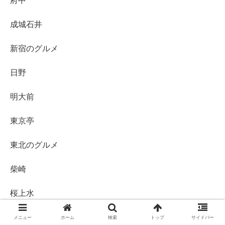
府中
成城石井
新宿のグルメ
日野
明大前
東京亭
東北のグルメ
柴崎
桜上水
橋本
メニュー
ホーム
検索
トップ
サイドバー