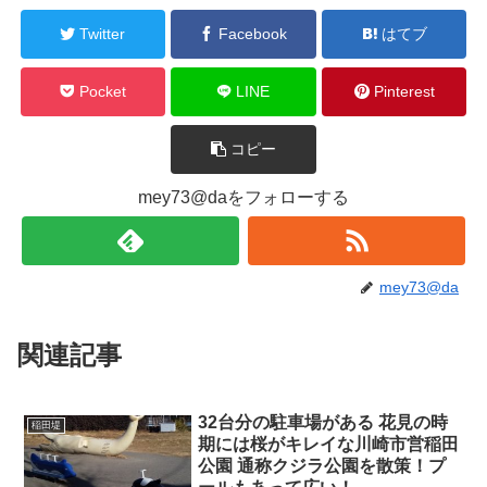
Twitter
Facebook
はてブ
Pocket
LINE
Pinterest
コピー
mey73@daをフォローする
mey73@da
関連記事
32台分の駐車場がある 花見の時
稲田堤
期には桜がキレイな川崎市営稲田
公園 通称クジラ公園を散策！プ