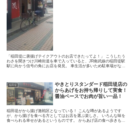
「稲田堤に唐揚げテイクアウトのお店できたってよ！」 こうしたう
わさを聞きつけ川崎街道を車で入っていると、JR南武線の稲田堤駅
駅に向かう信号の角にお店を発見。 車生活が多いため駐車場がない
と向かうことができないという自分勝手な不便さを感じ、...
やきとりスタンダード稲田堤店の
稲田堤
からあげをお持ち帰りして実食！
醤油ベースでお肉が旨い一品！
稲田堤がから揚げ激戦区となっている！ こんな噂があるようです
が、から揚げを食べる方としてはお店を選ぶ楽しさ。 いろんな味を
食べられる幸せがあるというものです。 からあげ店の食べ歩きもそ
こそこコンプリートに近づいてきたため、 として一つの...