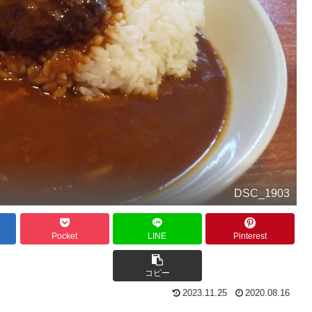
DSC_1903
Pocket
LINE
Pinterest
コピー
2023.11.25
2020.08.16