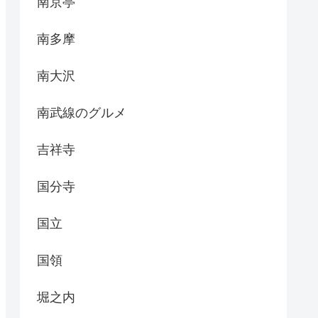
南京亭
南多摩
南大沢
南武線のグルメ
吉祥寺
国分寺
国立
国領
堀之内