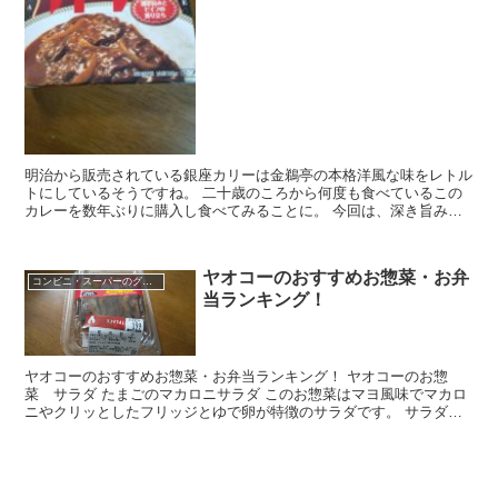
明治から販売されている銀座カリーは金鵜亭の本格洋風な味をレトル
トにしているそうですね。 二十歳のころから何度も食べているこの
カレーを数年ぶりに購入し食べてみることに。 今回は、深き旨みと
ブイフの香り立ち とキャッチコピーの 銀座カリー辛口...
ヤオコーのおすすめお惣菜・お弁
コンビニ・スーパーのグルメ
当ランキング！
ヤオコーのおすすめお惣菜・お弁当ランキング！ ヤオコーのお惣
菜 サラダ たまごのマカロニサラダ このお惣菜はマヨ風味でマカロ
ニやクリッとしたフリッジとゆで卵が特徴のサラダです。 サラダと
いっても野菜が多くなく、ポテサラが横の方に盛り付け...