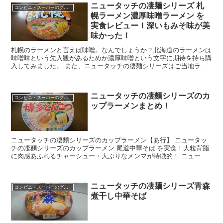
ニュータッチの凄麺シリーズ 札
コンビニ・スーパーのグルメ
幌ラーメン濃厚味噌ラーメン を
実食レビュー！深いもみそ味が美
味かった！
札幌のラーメンと言えば味噌。なんでしょうか？北海道のラーメンは
味噌味という先入観があるためか濃厚味噌という文字に期待を持ち購
入してみました。 また、ニュータッチの凄麺シリーズはご当地ラー
メンを紹介してくれているので気に入っています。 今回...
ニュータッチの凄麵シリーズのカ
コンビニ・スーパーのグルメ
ップラーメンまとめ！
ニュータッチの凄麵シリーズのカップラーメン【あ行】 ニュータッ
チの凄麵シリーズのカップラーメン 尾道中華そば を実食！大粒背脂
に肉感あふれるチャーシュー・大ぶりなメンマが特徴的！ ニュータ
ッチの凄麵シリーズのカップラーメン【か行】 ニュ...
ニュータッチの凄麺シリーズ青森
コンビニ・スーパーのグルメ
煮干し中華そば