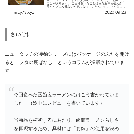
八王子ラーメンには玉ねぎが入っているんだよ。と聞いた
ことがあります。 ご当地食べたことはまだありませんが、
前からどんな味なのか気になっていたんです。 そんなこと
もあり、スーパーでカップラーメンコーナーに行くと 八
may73.xyz
2020.09.23
王子 の文字が目に入ってき...
さいごに
ニュータッチの凄麺シリーズにはパッケージのふたを開け
ると フタの裏ばなし というコラムが掲載されていま
す。
今回食べた函館塩ラーメンにはこう書かれていま
した。（途中にレビューを書いています）
当商品を杯初するにあたり、函館ラーメンらしさ
を再現するため、具材には「お麩」の使用を決め