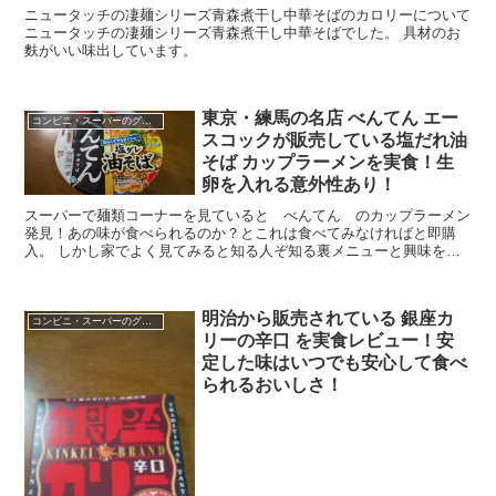
ニュータッチの凄麺シリーズ青森煮干し中華そばのカロリーについて
ニュータッチの凄麺シリーズ青森煮干し中華そばでした。 具材のお
麩がいい味出しています。
東京・練馬の名店 べんてん エー
コンビニ・スーパーのグルメ
スコックが販売している塩だれ油
そば カップラーメンを実食！生
卵を入れる意外性あり！
スーパーで麺類コーナーを見ていると べんてん のカップラーメン
発見！あの味が食べられるのか？とこれは食べてみなければと即購
入。 しかし家でよく見てみると知る人ぞ知る裏メニューと興味をそ
そるコピーが書かれていました。 知る人ぞ知る？塩だれ油...
明治から販売されている 銀座カ
コンビニ・スーパーのグルメ
リーの辛口 を実食レビュー！安
定した味はいつでも安心して食べ
られるおいしさ！