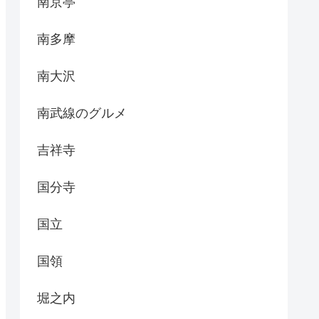
南京亭
南多摩
南大沢
南武線のグルメ
吉祥寺
国分寺
国立
国領
堀之内