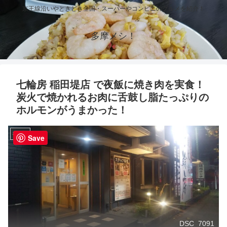
京王線沿いやときどき全国・スーパーやコンビニのグルメを紹介！
多摩メシ！
七輪房 稲田堤店 で夜飯に焼き肉を実食！
炭火で焼かれるお肉に舌鼓し脂たっぷりの
ホルモンがうまかった！
稲田堤
Save
DSC_7091