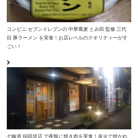
コンビニ セブンイレブンの 中華蕎麦 とみ田 監修 三代
目 豚ラーメン を実食！お店レベルのクオリティーがす
ごい！
七輪房 稲田堤店 で夜飯に焼き肉を実食！炭火で焼かれ