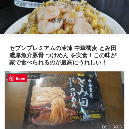
京王線沿いやときどき全国・スーパーやコンビニのグルメを紹介！
多摩メシ！
セブンプレミアムの冷凍 中華蕎麦 とみ田
濃厚魚介豚骨 つけめん を実食！この味が
家で食べられるのが最高にうれしい！
セブンイレブンのグルメ
Save
DSC_5685