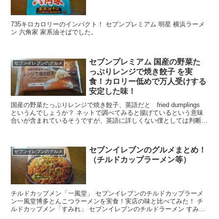
735キロカロリーのインパクト！ セブンプレミアム 明星 横浜ラーメ
ン 六角家 家系油そばでした。
セブンプレミアム 国産の野菜た
セブンイレブンのグルメ
っぷりレンジで焼き餃子 を実
食！カロリー低めで万人受けする
安定した味！
国産の野菜たっぷりレンジで焼き餃子、英語だと fried dumplings
というんでしょうか？ ネットで調べてみると揚げているという意味
合いが含まれているそうですが、英語に詳しくない僕としては判断が
付きません。 レンジでチンするだ...
セブンイレブンのグルメまとめ！
セブンイレブンのグルメ
（チルドカップラーメン等）
チルドカップメン「一風堂」 セブンイレブンのチルドカップラーメ
ン一風堂博多とんこつラーメンを実食！実店の味と比べてみた！ チ
ルドカップメン「すみれ」 セブンイレブンのチルドラーメン すみれ
を実食！濃厚味噌味がインパクトありでちぢれ麵が...