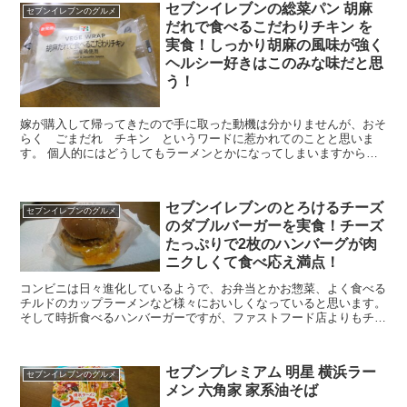
セブンイレブンの総菜パン 胡麻
セブンイレブンのグルメ
だれで食べるこだわりチキン を
実食！しっかり胡麻の風味が強く
ヘルシー好きはこのみな味だと思
う！
嫁が購入して帰ってきたので手に取った動機は分かりませんが、おそ
らく ごまだれ チキン というワードに惹かれてのことと思いま
す。 個人的にはどうしてもラーメンとかになってしまいますから
ね。 そして食べてみると胡麻の風味がしっかりと付いていて...
セブンイレブンのとろけるチーズ
セブンイレブンのグルメ
のダブルバーガーを実食！チーズ
たっぷりで2枚のハンバーグが肉
ニクしくて食べ応え満点！
コンビニは日々進化しているようで、お弁当とかお惣菜、よく食べる
チルドのカップラーメンなど様々においしくなっていると思います。
そして時折食べるハンバーガーですが、ファストフード店よりもチョ
ッピリ値段も高く食べた満足感を味わえるのがセブンイ...
セブンプレミアム 明星 横浜ラー
セブンイレブンのグルメ
メン 六角家 家系油そば