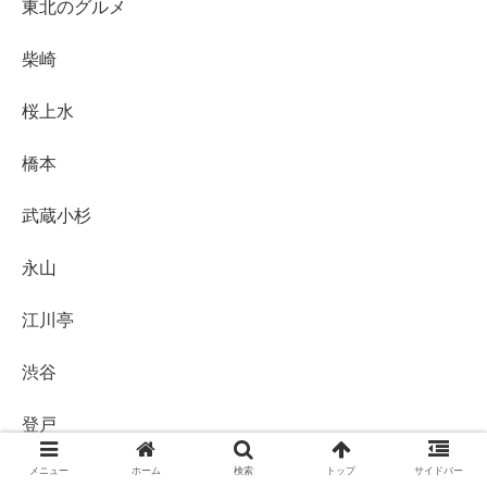
東北のグルメ
柴崎
桜上水
橋本
武蔵小杉
永山
江川亭
渋谷
登戸
メニュー
ホーム
検索
トップ
サイドバー
百草園