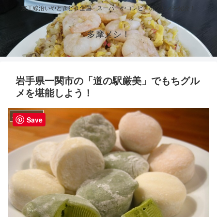
京王線沿いやときどき全国・スーパーやコンビニのグルメを紹介！
多摩メシ！
岩手県一関市の「道の駅厳美」でもちグル
メを堪能しよう！
東北のグルメ
Save