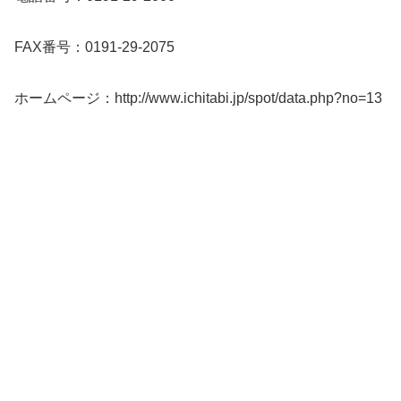
FAX番号：0191-29-2075
ホームページ：http://www.ichitabi.jp/spot/data.php?no=13