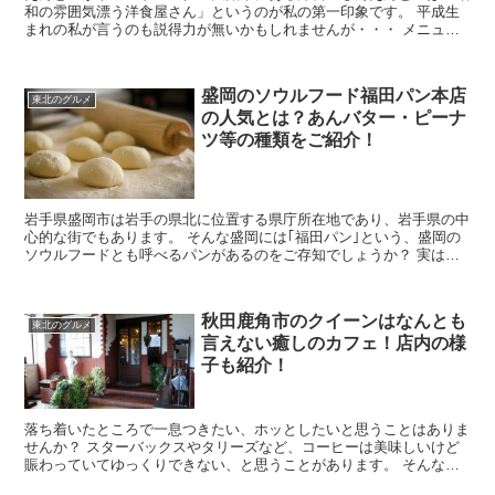
和の雰囲気漂う洋食屋さん」というのが私の第一印象です。 平成生
まれの私が言うのも説得力が無いかもしれませんが・・・ メニュー
は洋食ばかりでしかも絶品！！ 落ち着いた雰囲...
盛岡のソウルフード福田パン本店
東北のグルメ
の人気とは？あんバター・ピーナ
ツ等の種類をご紹介！
岩手県盛岡市は岩手の県北に位置する県庁所在地であり、岩手県の中
心的な街でもあります。 そんな盛岡には｢福田パン｣という、盛岡の
ソウルフードとも呼べるパンがあるのをご存知でしょうか？ 実はこ
の福田パンは、全国各地から買いに来る方が訪れるほ...
秋田鹿角市のクイーンはなんとも
東北のグルメ
言えない癒しのカフェ！店内の様
子も紹介！
落ち着いたところで一息つきたい、ホッとしたいと思うことはありま
せんか？ スターバックスやタリーズなど、コーヒーは美味しいけど
賑わっていてゆっくりできない、と思うことがあります。 そんな時
に私が行くのは秋田件鹿角市の地元民なら知っているカ...