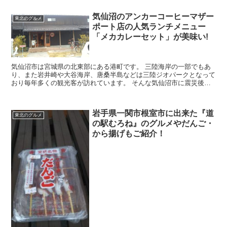
気仙沼のアンカーコーヒーマザー
東北のグルメ
ポート店の人気ランチメニュー
「メカカレーセット」が美味い!
気仙沼市は宮城県の北東部にある港町です。 三陸海岸の一部でもあ
り、また岩井崎や大谷海岸、唐桑半島などは三陸ジオパークとなって
おり毎年多くの観光客が訪れています。 そんな気仙沼市に震災後の
2015年3月、おしゃれで気軽に立ち寄れるカフェ「...
岩手県一関市根室市に出来た『道
東北のグルメ
の駅むろね』のグルメやだんご・
から揚げもご紹介！