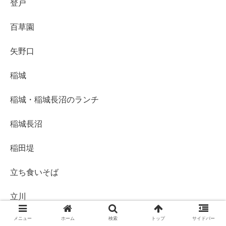
登戸
百草園
矢野口
稲城
稲城・稲城長沼のランチ
稲城長沼
稲田堤
立ち食いそば
立川
メニュー
ホーム
検索
トップ
サイドバー
笹塚