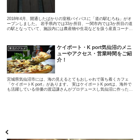
2018年4月、開通したばかりの室根バイパスに「道の駅むろね」がオ
ープンしました。 岩手県内では33か所目、一関市内では3か所目の道
の駅となっていて、施設内には農産物や生花などを扱う産直コーナー
があり、お土産品はもちろん、パンやお総菜な...
ケイポート・K port気仙沼のメニ
東北のグルメ
ューやアクセス・営業時間をご紹
介！
宮城県気仙沼市には、海の見えるとてもおしゃれで落ち着くカフェ
「ケイポートK port」があります。 実はケイポートK portは、海外で
も活躍している俳優の渡辺謙さんがプロデュースし気仙沼に作ったカ
フェでもあります。 今回は気仙沼にあるカ...