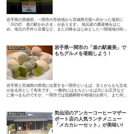
岩手県の県南部、一関市の市街地から宮城県方面へ向かった場所に
「川の灯 道の駅かわさき」があります。 地元産の農産物をはじ
め、地元の手作り豆腐など、また川崎をはじめとした一関地域の特産
品やお土産なども多く販売されています。 そこで今回は「...
岩手県一関市の「道の駅厳美」で
東北のグルメ
もちグルメを堪能しよう！
岩手県と宮城県の県境に位置する一関市といえば、古くからもち文化
がある街として有名です。 一般的にはもちといえば主にお正月など
に食べるものですが、一関市では冠婚葬祭や地域のお祭り、また何も
特別なことがなくてもちを食べることがあります。 ち...
気仙沼のアンカーコーヒーマザー
東北のグルメ
ポート店の人気ランチメニュー
「メカカレーセット」が美味い!