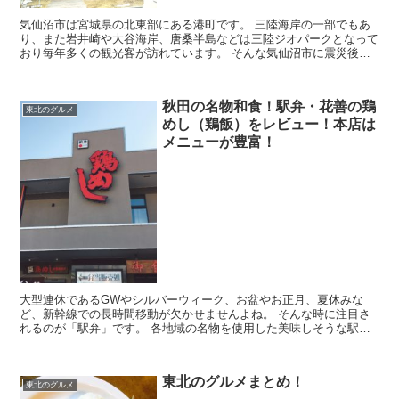
気仙沼市は宮城県の北東部にある港町です。 三陸海岸の一部でもあ
り、また岩井崎や大谷海岸、唐桑半島などは三陸ジオパークとなって
おり毎年多くの観光客が訪れています。 そんな気仙沼市に震災後の
2015年3月、おしゃれで気軽に立ち寄れるカフェ「...
秋田の名物和食！駅弁・花善の鶏
東北のグルメ
めし（鶏飯）をレビュー！本店は
メニューが豊富！
大型連休であるGWやシルバーウィーク、お盆やお正月、夏休みな
ど、新幹線での長時間移動が欠かせませんよね。 そんな時に注目さ
れるのが「駅弁」です。 各地域の名物を使用した美味しそうな駅弁
がたくさんありますが、今回は駅弁「鶏めし」で有名...
東北のグルメまとめ！
東北のグルメ