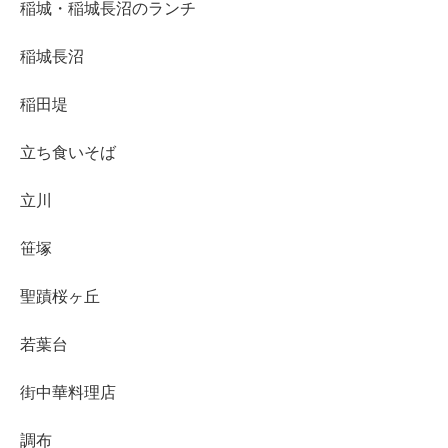
稲城・稲城長沼のランチ
稲城長沼
稲田堤
立ち食いそば
立川
笹塚
聖蹟桜ヶ丘
若葉台
街中華料理店
調布