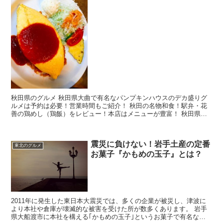
秋田県のグルメ 秋田県大曲で有名なパンプキンハウスのデカ盛りグ
ルメは予約は必要！営業時間もご紹介！ 秋田の名物和食！駅弁・花
善の鶏めし（鶏飯）をレビュー！本店はメニューが豊富！ 秋田県鹿
角市の「Diyo」をレビュー！辛さが選べる本...
震災に負けない！岩手土産の定番
東北のグルメ
お菓子『かもめの玉子』とは？
2011年に発生した東日本大震災では、多くの企業が被災し、津波に
より本社や倉庫が壊滅的な被害を受けた所が数多くあります。 岩手
県大船渡市に本社を構える｢かもめの玉子｣というお菓子で有名なさ