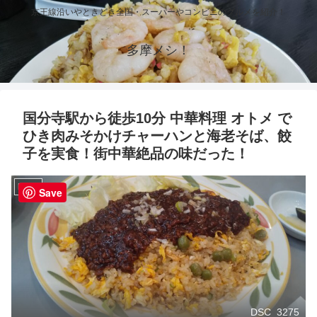
京王線沿いやときどき全国・スーパーやコンビニのグルメを紹介！
多摩メシ！
国分寺駅から徒歩10分 中華料理 オトメ で
ひき肉みそかけチャーハンと海老そば、餃
子を実食！街中華絶品の味だった！
国分寺
Save
DSC_3275