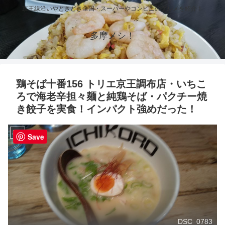
京王線沿いやときどき全国・スーパーやコンビニのグルメを紹介！
多摩メシ！
鶏そば十番156 トリエ京王調布店・いちこ
ろで海老辛担々麺と純鶏そば・パクチー焼
き餃子を実食！インパクト強めだった！
調布
Save
DSC_0783