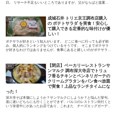
日。 リサーチ不足もいいところでありますが、父がならばと提案し
てきたのが「深大寺のそば屋へ行こう」というものでした。...
成城石井 トリエ京王調布店購入
調布
の ポテトサラダ を実食！安心し
て購入できる定番的な味付けが優
しい！
ポテサラが好きという知人がいます。 どこに食べに行っても必ず頼
み、個人的にランキングをつけているそうです。 そこまでポテサラ
が好きなわけではありませんが、食事にあると嬉しいのがポテサラな
わけで。。 今回は成城石井 トリエ京王調布店購入の ...
【閉店】ベーカリーレストランサ
調布
ンマルク 調布深大寺店でトリュ
フ香るチキンとペンネリガーテの
クリームグラタンをパン食べ放題
で実食！上品なランチタイムにな
った！
深大寺そば本舗にしようか？サンマルクにしようか？と悩んだ挙句、
道に迷いどちらにも行くことができず、パルコのレストラン街行くと
いう珍道中にがあったお店であり、これまた チーズエッグガーデ
ン にて食べたパスタとピザが美味い！という嬉しい誤算...