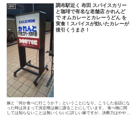
調布駅近く 布田 スパイスカリー
調布
と珈琲で有名な老舗店 かれんど
で オムカレーとカレーうどん を
実食！スパイスが効いたカレーが
後引くうまさ！
嫁と「何か食べに行こうか？」ということになり、こうした会話にな
った時は決まって決定権は嫁に譲ることにしています。 食べ物に関
しては知らないことは無いくらいに詳しい嫁ですが、決断力はやや欠
けているため「ねえ、どこに行く？」「任せるよ」と5回...