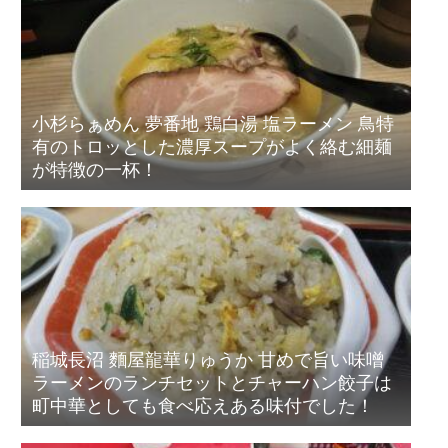
小杉らぁめん 夢番地 鶏白湯 塩ラーメン 鳥特
有のトロッとした濃厚スープがよく絡む細麺
が特徴の一杯！
稲城長沼 麵屋龍華りゅうか 甘めで旨い味噌
ラーメンのランチセットとチャーハン餃子は
町中華としても食べ応えある味付でした！