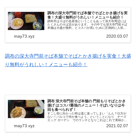
調布の深大寺門前そば本舗でそばとかき揚げを実
食！大盛り無料がうれしい！メニューも紹介！
調布市はそばの名産地ということもあって深大寺周辺には
たくさんのそば店があります。 その中でも深大寺門前そば
本舗は大盛が無料。とコスパが高いために圧倒的に人気の
あるお店です。 もう何度か訪れましたが、いつも満員に近
く、今回はランチ少し前に訪...
may73.xyz
2020.03.07
調布の深大寺門前そば本舗でそばとかき揚げを実食！大盛
り無料がうれしい！メニューも紹介！
調布 深大寺門前そば本舗の 門前もりそばとかき
揚げ はコスパ最強のメニュー！そばいなりは今
回も食べられず！
すこし前に向かった時は道に迷ってしまい「んん？仕方が
ない！パルコで何か食べよう」ということになり チーズ
エッグ ガーデン でのランチとなりこれはこれで美味かっ
たのですが、やはり未練は断ち切れず再度うかがうこと
may73.xyz
2021.02.07
に。 今日こそは行こうと決め...