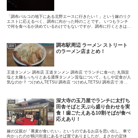
「調布パルコの地下にある北野エースに行きたい！」という嫁のリク
エストに応えるべく、調布に向かった時のことです。 いつもランチ
で何を食べるか決めているわけでもないですが、調布に行くときはパ
ルコの駐車場に車を止めるのがお決まりでして。 「スー...
調布駅周辺 ラーメン ストリート
調布
のラーメン店まとめ！
王道タンメン 調布店 王道タンメン 調布店 でランチに食べた 丸鶏旨
塩と太麺もっちりとある濃厚タンメン旨塩について。もしや定食が人
気なのか？ つけめんTETSU 調布店 つけめんTETSU 調布店で 冷た
いつけ麺 並 を実食！厚目のチ...
深大寺の玉乃屋でランチに太打ち
調布
田舎そばと天ぷら盛り合わせを実
食！歯ごたえある10割そばが食べ
応えあり！
嫁の父親が「蕎麦が食いたい」というのであるお店を思い出し、車で
向かったのが鶴川街道にあるそば屋でありましたが、まさかの定休