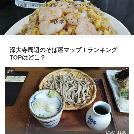
京王線沿いやときどき全国・スーパーやコンビニのグルメを紹介！
多摩メシ！
深大寺周辺のそば屋マップ！ランキング
TOPはどこ？
調布
DSC_1186