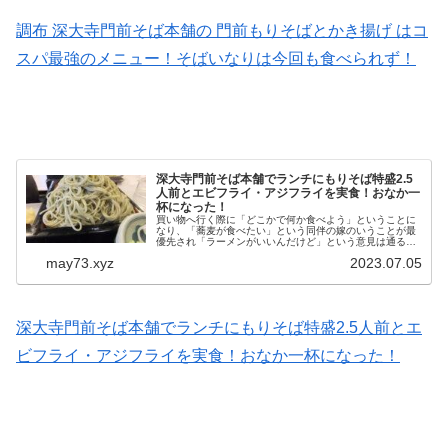
調布 深大寺門前そば本舗の 門前もりそばとかき揚げ はコ
スパ最強のメニュー！そばいなりは今回も食べられず！
深大寺門前そば本舗でランチにもりそば特盛2.5
人前とエビフライ・アジフライを実食！おなか一
杯になった！
買い物へ行く際に「どこかで何か食べよう」ということに
なり、「蕎麦が食べたい」という同伴の嫁のいうことが最
優先され「ラーメンがいいんだけど」という意見は通るこ
とはありませんでした。涙 ちょうど調布界隈を車で走らせ
may73.xyz
2023.07.05
ていたこともあって、ならば「...
深大寺門前そば本舗でランチにもりそば特盛2.5人前とエ
ビフライ・アジフライを実食！おなか一杯になった！