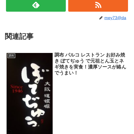
mey73@da
関連記事
調布 パルコ レストラン お好み焼
調布
き ぼてぢゅう で元祖とん玉とネ
ギ焼きを実食！濃厚ソースが絡ん
でうまい！