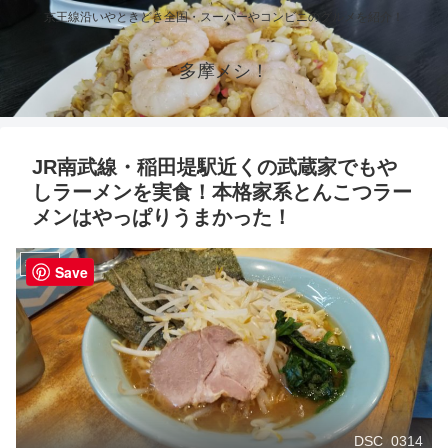
京王線沿いやときどき全国・スーパーやコンビニのグルメを紹介！
多摩メシ！
JR南武線・稲田堤駅近くの武蔵家でもや
しラーメンを実食！本格家系とんこつラー
メンはやっぱりうまかった！
稲田堤
Save
DSC_0314