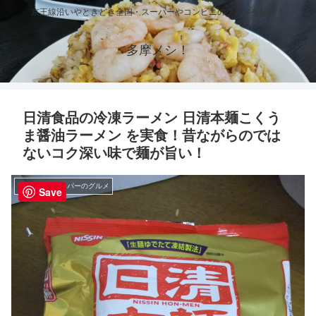
京王線沿いやときどき全国・スーパーやコンビニのグルメを紹介！
多摩メシ！
日清食品の冷凍ラーメン 日清本麺こくう
ま醤油ラーメン を実食！昔ながらのでは
ないコク深い味で麺が旨い！
コンビニ・スーパーのグルメ
Save