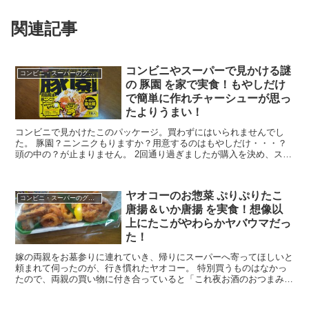
関連記事
コンビニやスーパーで見かける謎
コンビニ・スーパーのグルメ
の 豚園 を家で実食！もやしだけ
で簡単に作れチャーシューが思っ
たよりうまい！
コンビニで見かけたこのパッケージ。買わずにはいられませんでし
た。 豚園？ニンニクもりますか？用意するのはもやしだけ・・・？
頭の中の？が止まりません。 2回通り過ぎましたが購入を決め、スー
パーでもやしを買って家で作ってみました。 今回は日...
ヤオコーのお惣菜 ぷりぷりたこ
コンビニ・スーパーのグルメ
唐揚＆いか唐揚 を実食！想像以
上にたこがやわらかヤバウマだっ
た！
嫁の両親をお墓参りに連れていき、帰りにスーパーへ寄ってほしいと
頼まれて伺ったのが、行き慣れたヤオコー。 特別買うものはなかっ
たので、両親の買い物に付き合っていると「これ夜お酒のおつまみ
に」と買ってもらったのが ぷりぷりたこ唐揚＆いか唐揚 ...