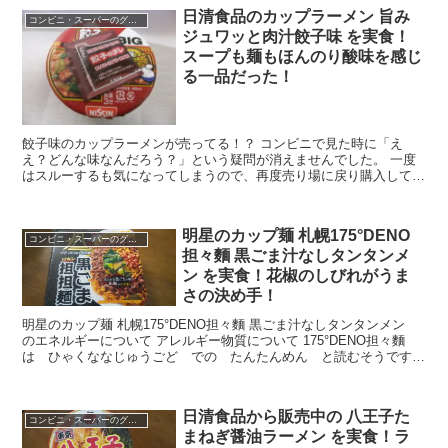
日清食品のカップラーメン 旨み
コンビニ・スーパーのグルメ
ジュワッと肉汁餃子味 を実食！
スープも麺もほんのり酸味を感じ
る一品だった！
餃子味のカップラーメンが売ってる！？ コンビニで見た時に「え
え？どんな味なんだろう？」という疑問が消えませんでした。 一度
はスルーするも気になってしまうので、再度売り場に戻り購入して食
べてみることに。 お湯を入れてふたを開けてみると確かに...
明星のカップ麺 札幌175°DENO
コンビニ・スーパーのグルメ
担々麵 黒ごま汁なしタンタンメ
ン を実食！花椒のしびれがうま
さの決め手！
明星のカップ麺 札幌175°DENO担々麵 黒ごま汁なしタンタンメン
のエネルギーについて アレルギー物質について 175°DENO担々麵
は ひゃくななじゅうごど での たんたんめん と読むそうです。
具材について...
日清食品から販売中の 八王子た
コンビニ・スーパーのグルメ
まねぎ醤油ラーメン を実食！ラ