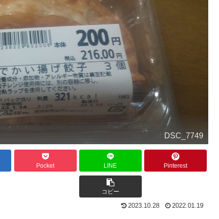
DSC_7749
Pocket
LINE
Pinterest
コピー
2023.10.28
2022.01.19