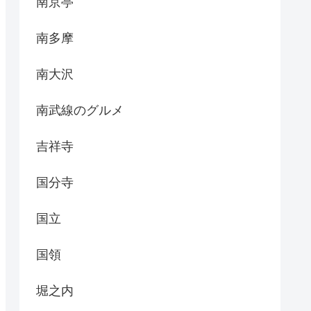
南京亭
南多摩
南大沢
南武線のグルメ
吉祥寺
国分寺
国立
国領
堀之内