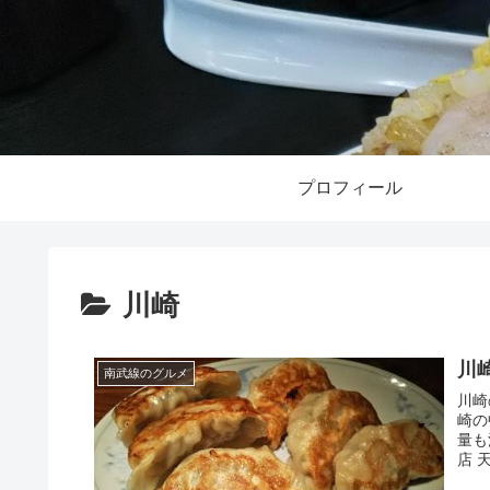
プロフィール
川崎
川
南武線のグルメ
川崎
崎の
量も満足
店 