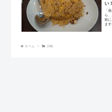
い
「昼
ら、
前に
ます
ホーム
川崎