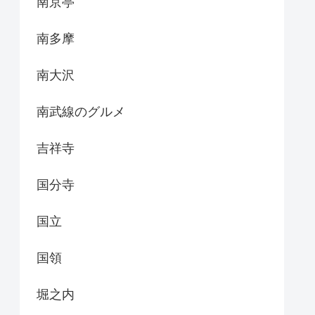
南京亭
南多摩
南大沢
南武線のグルメ
吉祥寺
国分寺
国立
国領
堀之内