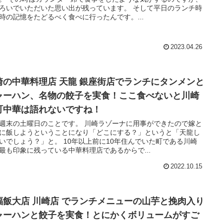
ろいでいただいた思い出が残っています。 そして平日のランチ時
時の記憶をたどるべく食べに行ったんです。...
2023.04.26
崎の中華料理店 天龍 銀座街店でランチにタンメンと
ャーハン、名物の餃子を実食！ここ食べないと川崎
町中華は語れないですね！
週末の土曜日のことです。 川崎ラゾーナに用事ができたので嫁と
に飯しようということになり「どこにする？」というと「天龍し
いでしょう？」と。 10年以上前に10年住んでいた町である川崎
最も印象に残っている中華料理店であるからで...
2022.10.15
福飯大店 川崎店 でランチメニューの山芋と挽肉入り
ャーハンと餃子を実食！とにかくボリュームがすご