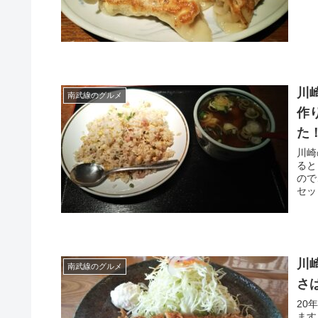
川
南武線のグルメ
作
た
川崎
ると
ので
セッ
川
南武線のグルメ
さ
20
ます