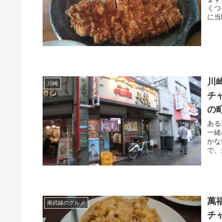
くつ
に当
川
川崎
チ
の
ある
一緒
かな
で、
萬
南武線のグルメ
チ