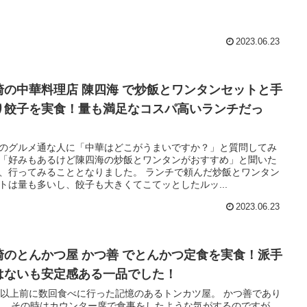
2023.06.23
崎の中華料理店 陳四海 で炒飯とワンタンセットと手
り餃子を実食！量も満足なコスパ高いランチだっ
！
のグルメ通な人に「中華はどこがうまいですか？」と質問してみ
「好みもあるけど陳四海の炒飯とワンタンがおすすめ」と聞いた
、行ってみることとなりました。 ランチで頼んだ炒飯とワンタン
トは量も多いし、餃子も大きくてこてッとしたルッ...
2023.06.23
崎のとんかつ屋 かつ善 でとんかつ定食を実食！派手
はないも安定感ある一品でした！
年以上前に数回食べに行った記憶のあるトンカツ屋。 かつ善であり
。 その時はカウンター席で食事をしたような気がするのですが、