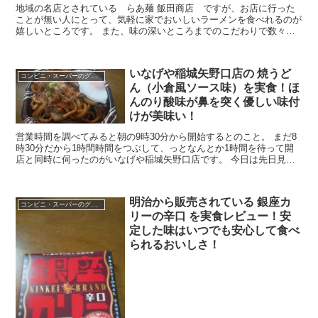
地域の名店とされている らあ麺 飯田商店 ですが、お店に行った
ことが無い人にとって、気軽に家でおいしいラーメンを食べれるのが
嬉しいところです。 また、味の深いところまでのこだわりで数々の
賞を受賞しているとあれば、購入した時点で期待が高まり...
いなげや稲城矢野口店の 焼うど
コンビニ・スーパーのグルメ
ん（小倉風ソース味）を実食！ほ
んのり酸味が鼻を突く優しい味付
けが美味い！
営業時間を調べてみると朝の9時30分から開始するとのこと。 まだ8
時30分だから1時間時間をつぶして、っとなんとか1時間を待って開
店と同時に伺ったのがいなげや稲城矢野口店です。 今日は先日見か
けた豚のスタミナドンにしたいな～とお惣菜やお弁...
明治から販売されている 銀座カ
コンビニ・スーパーのグルメ
リーの辛口 を実食レビュー！安
定した味はいつでも安心して食べ
られるおいしさ！