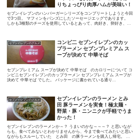
りちょっぴり肉厚ハムが美味い！
セブンイレブンのハンバーガーシリーズをコンプリートしようと今回
で3つ目。 マフィンをパンズにしたソーセージエッグであります。
しかも3種類のチーズを使用しているとあって、肉好き、卵好き、チ
ーズ好きとあって期待が高まります。 マフィン系のハ...
コンビ二 セブンイレブンのカッ
セブンイレブンのグルメ
プラーメン セブンプレミアム ス
ープが決めて 中華そば
セブンプレミアム スープが決めて 中華そば のカロリーについて コ
ンビニセブンイレブンのカップラーメン セブンプレミアム スープが
決めて 中華そば でした。 パッケージに書かれている通り...
セブンイレブンのラーメン とみ
セブンイレブンのグルメ
田 豚ラーメンを実食！極太麺・
野菜・豚・ニンニクが手軽でうま
かった！
セブンイレブンのラーメンか～？ うまいのかな～～～？ と思いなが
らも、食べてみないとわかりませんから、今まで食べてみたいと思い
ながらもスルーしていた とみ田 の豚ラーメンを購入し帰宅。 電