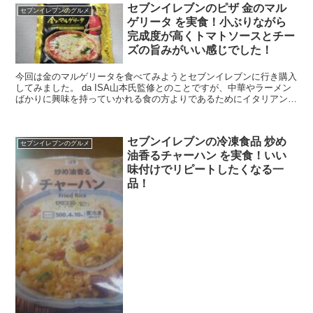
セブンイレブンのピザ 金のマル
セブンイレブンのグルメ
ゲリータ を実食！小ぶりながら
完成度が高くトマトソースとチー
ズの旨みがいい感じでした！
今回は金のマルゲリータを食べてみようとセブンイレブンに行き購入
してみました。 da ISA山本氏監修とのことですが、中華やラーメン
ばかりに興味を持っていかれる食の方よりであるためにイタリアンと
かのお店は未開の地。 中目黒にテラス席を設けた...
セブンイレブンの冷凍食品 炒め
セブンイレブンのグルメ
油香るチャーハン を実食！いい
味付けでリピートしたくなる一
品！